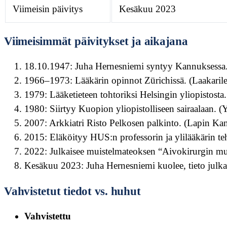
Viimeisin päivitys
Kesäkuu 2023
Viimeisimmät päivitykset ja aikajana
18.10.1947: Juha Hernesniemi syntyy Kannuksessa. 
1966–1973: Lääkärin opinnot Zürichissä. (Laakarile
1979: Lääketieteen tohtoriksi Helsingin yliopistosta.
1980: Siirtyy Kuopion yliopistolliseen sairaalaan. (
2007: Arkkiatri Risto Pelkosen palkinto. (Lapin Ka
2015: Eläköityy HUS:n professorin ja ylilääkärin te
2022: Julkaisee muistelmateoksen “Aivokirurgin m
Kesäkuu 2023: Juha Hernesniemi kuolee, tieto julkai
Vahvistetut tiedot vs. huhut
Vahvistettu