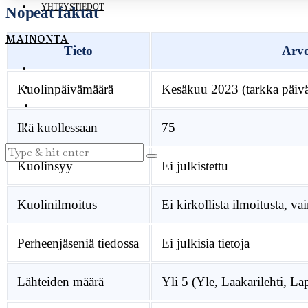
YHTEYSTIEDOT
Nopeat faktat
MAINONTA
Tieto
Arv
Kuolinpäivämäärä
Kesäkuu 2023 (tarkka päivä
Ikä kuollessaan
75
Kuolinsyy
Ei julkistettu
Kuolinilmoitus
Ei kirkollista ilmoitusta, va
Perheenjäseniä tiedossa
Ei julkisia tietoja
Lähteiden määrä
Yli 5 (Yle, Laakarilehti, 