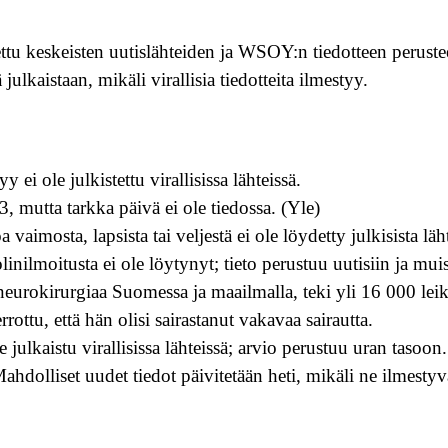
tu keskeisten uutislähteiden ja WSOY:n tiedotteen perustee
 julkaistaan, mikäli virallisia tiedotteita ilmestyy.
 ei ole julkistettu virallisissa lähteissä.
 mutta tarkka päivä ei ole tiedossa. (Yle)
 vaimosta, lapsista tai veljestä ei ole löydetty julkisista läht
inilmoitusta ei ole löytynyt; tieto perustuu uutisiin ja mui
eurokirurgiaa Suomessa ja maailmalla, teki yli 16 000 leikka
errottu, että hän olisi sairastanut vakavaa sairautta.
e julkaistu virallisissa lähteissä; arvio perustuu uran tasoon.
hdolliset uudet tiedot päivitetään heti, mikäli ne ilmestyvä