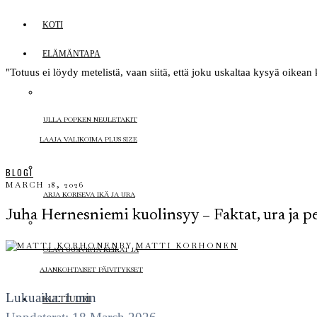
KOTI
ELÄMÄNTAPA
"Totuus ei löydy metelistä, vaan siitä, että joku uskaltaa kysyä oike
ULLA POPKEN NEULETAKIT
LAAJA VALIKOIMA PLUS SIZE
BLOGI
MARCH 18, 2026
ARJA KORISEVA IKÄ JA URA
Juha Hernesniemi kuolinsyy – Faktat, ura ja p
BY
MATTI KORHONEN
OLAVI UUSIVIRTA KEIKAT JA
AJANKOHTAISET PÄIVITYKSET
Lukuaika: 1 min
KULTTUURI