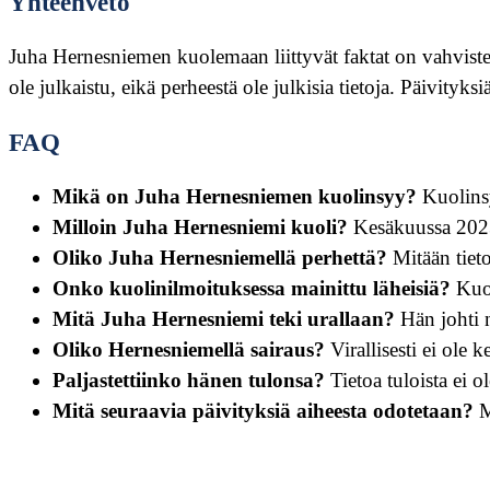
Yhteenveto
Juha Hernesniemen kuolemaan liittyvät faktat on vahvistet
ole julkaistu, eikä perheestä ole julkisia tietoja. Päivityksiä
FAQ
Mikä on Juha Hernesniemen kuolinsyy?
Kuolinsyy
Milloin Juha Hernesniemi kuoli?
Kesäkuussa 2023,
Oliko Juha Hernesniemellä perhettä?
Mitään tietoa
Onko kuolinilmoituksessa mainittu läheisiä?
Kuol
Mitä Juha Hernesniemi teki urallaan?
Hän johti n
Oliko Hernesniemellä sairaus?
Virallisesti ei ole k
Paljastettiinko hänen tulonsa?
Tietoa tuloista ei ol
Mitä seuraavia päivityksiä aiheesta odotetaan?
Ma