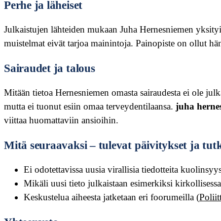
Perhe ja läheiset
Julkaistujen lähteiden mukaan Juha Hernesniemen yksityisel
muistelmat eivät tarjoa mainintoja. Painopiste on ollut hän
Sairaudet ja talous
Mitään tietoa Hernesniemen omasta sairaudesta ei ole julk
mutta ei tuonut esiin omaa terveydentilaansa.
juha hernes
viittaa huomattaviin ansioihin.
Mitä seuraavaksi – tulevat päivitykset ja tu
Ei odotettavissa uusia virallisia tiedotteita kuolinsyys
Mikäli uusi tieto julkaistaan esimerkiksi kirkollisessa
Keskustelua aiheesta jatketaan eri foorumeilla (
Polii