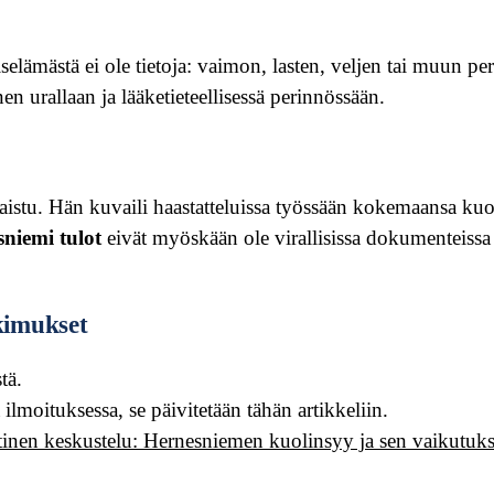
ämästä ei ole tietoja: vaimon, lasten, veljen tai muun perh
en urallaan ja lääketieteellisessä perinnössään.
aistu. Hän kuvaili haastatteluissa työssään kokemaansa kuo
niemi tulot
eivät myöskään ole virallisissa dokumenteissa 
tkimukset
tä.
 ilmoituksessa, se päivitetään tähän artikkeliin.
ttinen keskustelu: Hernesniemen kuolinsyy ja sen vaikutuks