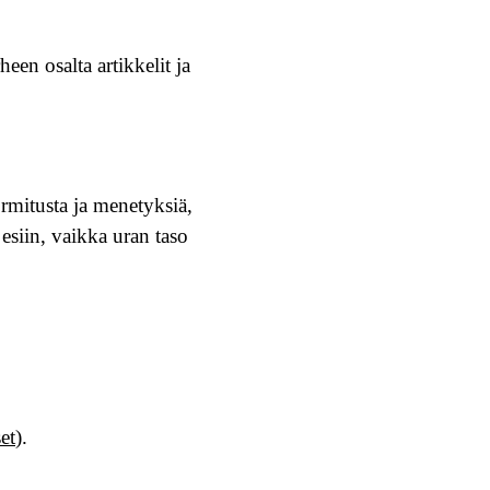
een osalta artikkelit ja
rmitusta ja menetyksiä,
esiin, vaikka uran taso
et
).