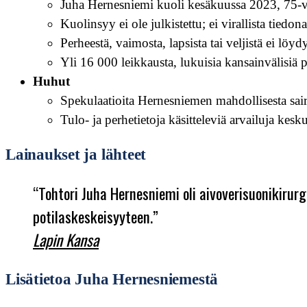
Juha Hernesniemi kuoli kesäkuussa 2023, 75-v
Kuolinsyy ei ole julkistettu; ei virallista tiedon
Perheestä, vaimosta, lapsista tai veljistä ei löy
Yli 16 000 leikkausta, lukuisia kansainvälisiä p
Huhut
Spekulaatioita Hernesniemen mahdollisesta saira
Tulo- ja perhetietoja käsitteleviä arvailuja keskus
Lainaukset ja lähteet
“Tohtori Juha Hernesniemi oli aivoverisuonikirurg
potilaskeskeisyyteen.”
Lapin Kansa
Lisätietoa Juha Hernesniemestä