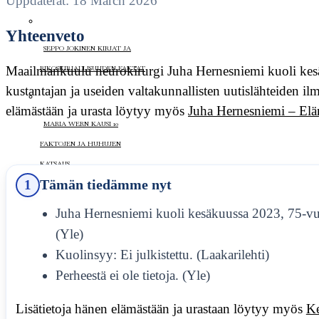
Uppdaterat: 18 March 2026
Yhteenveto
SEPPO JOKINEN KIRJAT JA
Maailmankuulu neurokirurgi Juha Hernesniemi kuoli kesäll
RIKOSKIRJALLISUUDEN FAKTAT
kustantajan ja useiden valtakunnallisten uutislähteiden il
elämästään ja urasta löytyy myös
Juha Hernesniemi – Eläm
MARIA WERN KAUSI 10
FAKTOJEN JA HUHUJEN
KATSAUS
1
Tämän tiedämme nyt
Juha Hernesniemi kuoli kesäkuussa 2023, 75-vu
KARI HOTAKAINEN KIRJAT
(Yle)
UUSIN HELMI HERÄTTÄÄ
Kuolinsyy: Ei julkistettu. (Laakarilehti)
KESKUSTELUA
Perheestä ei ole tietoja. (Yle)
ELOKUVA
Lisätietoja hänen elämästään ja urastaan löytyy myös
K