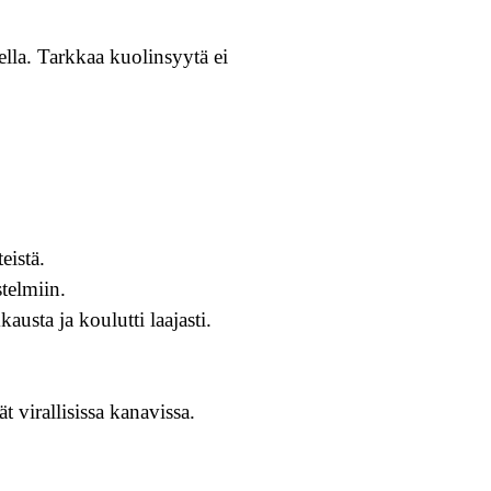
lla. Tarkkaa kuolinsyytä ei
eistä.
stelmiin.
usta ja koulutti laajasti.
t virallisissa kanavissa.