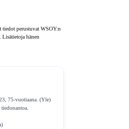
set tiedot perustuvat WSOY:n
. Lisätietoja hänen
3, 75-vuotiaana. (Yle)
a tiedonantoa.
a)