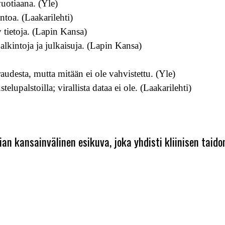
uotiaana. (Yle)
antoa. (Laakarilehti)
dy tietoja. (Lapin Kansa)
alkintoja ja julkaisuja. (Lapin Kansa)
udesta, mutta mitään ei ole vahvistettu. (Yle)
telupalstoilla; virallista dataa ei ole. (Laakarilehti)
ian kansainvälinen esikuva, joka yhdisti kliinisen taido