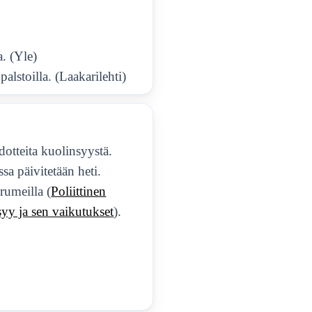
a. (Yle)
palstoilla. (Laakarilehti)
edotteita kuolinsyystä.
ssa päivitetään heti.
rumeilla (
Poliittinen
yy ja sen vaikutukset
).