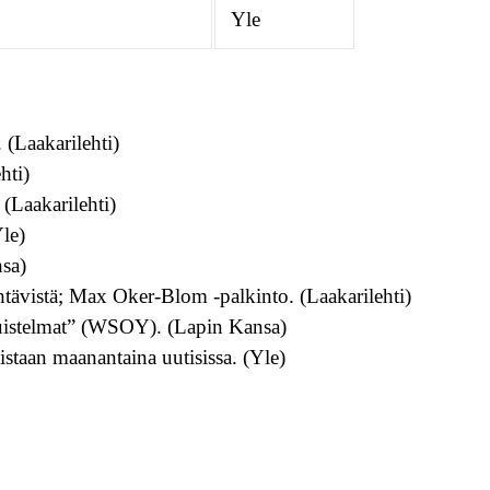
Yle
(Laakarilehti)
hti)
 (Laakarilehti)
Yle)
nsa)
htävistä; Max Oker-Blom -palkinto. (Laakarilehti)
uistelmat” (WSOY). (Lapin Kansa)
staan maanantaina uutisissa. (Yle)