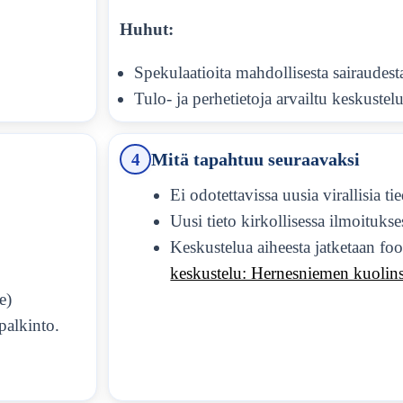
Huhut:
Spekulaatioita mahdollisesta sairaudest
Tulo- ja perhetietoja arvailtu keskustelu
4
Mitä tapahtuu seuraavaksi
Ei odotettavissa uusia virallisia ti
Uusi tieto kirkollisessa ilmoitukse
Keskustelua aiheesta jatketaan foo
keskustelu: Hernesniemen kuolins
e)
palkinto.