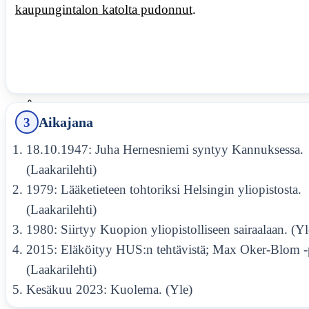
kaupungintalon katolta pudonnut
.
MARIA WERN KAUSI 10
FAKTOJEN JA HUHUJEN
KATSAUS
3
Aikajana
RISTO RÄPPÄÄJÄ ROOLIT –
18.10.1947: Juha Hernesniemi syntyy Kannuksessa.
FAKTOJA JA AIKAJANAN
MUUTOKSIA
(Laakarilehti)
1979: Lääketieteen tohtoriksi Helsingin yliopistosta.
(Laakarilehti)
SANNA-KAISA PALO
1980: Siirtyy Kuopion yliopistolliseen sairaalaan. (Yl
TAITEELLISESSA URASSA JA
2015: Eläköityy HUS:n tehtävistä; Max Oker-Blom -
ELOKUVASSA
(Laakarilehti)
Kesäkuu 2023: Kuolema. (Yle)
MEISTÄ