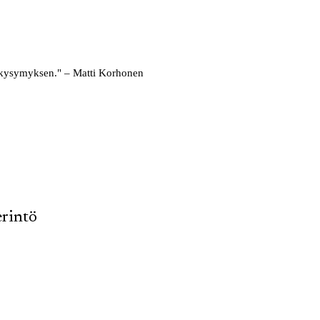
an kysymyksen." – Matti Korhonen
erintö