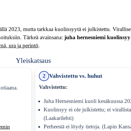
ä 2023, mutta tarkkaa kuolinsyytä ei julkistettu. Viralli
moituksiin. Tärkeä avainsana:
juha hernesniemi kuolinsyy
ä, ura ja perintö
.
Yleiskatsaus
2
Vahvistettu vs. huhut
Vahvistettu:
otiaana.
Juha Hernesniemi kuoli kesäkuussa 202
Kuolinsyy ei ole julkistettu; ei virallist
(Laakarilehti)
Perheestä ei löydy tietoja. (Lapin Kans
emin