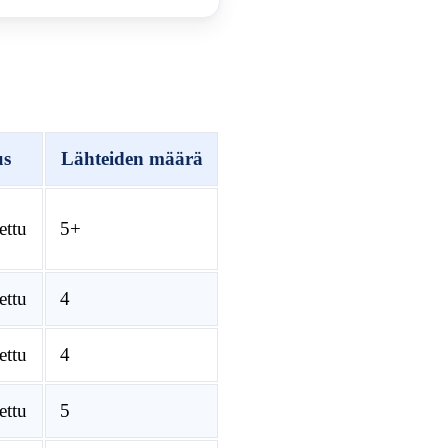
us
Lähteiden määrä
ettu
5+
ettu
4
ettu
4
ettu
5