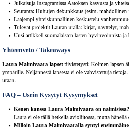
Julkaisuja Instagramissa Aatoksen kasvusta ja yhteises
Seuranta: Huhujen debunkkaus (esim. mahdollinen ne
Laajempi yhteiskunnallinen keskustelu vanhemmuude
Tulevat projektit Lauran uralla: kirjat, näyttelyt, mah
Uusi artikkeli suomalaisten lasten hyvinvoinnista ja 
Yhteenveto / Takeaways
Laura Malmivaara lapset
tiivistetysti: Kolmen lapsen 
ympärille. Neljännestä lapsesta ei ole vahvistettuja tieto
uraan.
FAQ – Usein Kysytyt Kysymykset
Kenen kanssa Laura Malmivaara on naimisissa
Laura ei ole tällä hetkellä avioliitossa, mutta hänell
Milloin Laura Malmivaaralla syntyi ensimmäine