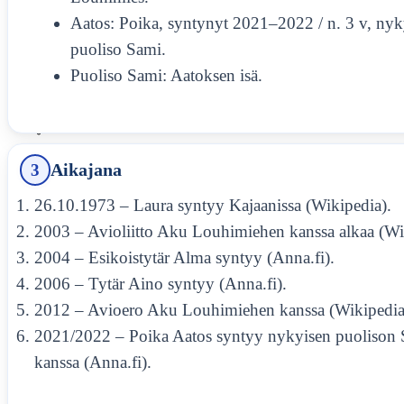
Aatos: Poika, syntynyt 2021–2022 / n. 3 v, ny
puoliso Sami.
MARIA WERN KAUSI 10
FAKTOJEN JA HUHUJEN
Puoliso Sami: Aatoksen isä.
KATSAUS
3
Aikajana
RISTO RÄPPÄÄJÄ ROOLIT –
FAKTOJA JA AIKAJANAN
26.10.1973 – Laura syntyy Kajaanissa (Wikipedia).
MUUTOKSIA
2003 – Avioliitto Aku Louhimiehen kanssa alkaa (Wi
2004 – Esikoistytär Alma syntyy (Anna.fi).
2006 – Tytär Aino syntyy (Anna.fi).
SANNA-KAISA PALO
2012 – Avioero Aku Louhimiehen kanssa (Wikipedia
TAITEELLISESSA URASSA JA
2021/2022 – Poika Aatos syntyy nykyisen puolison
ELOKUVASSA
kanssa (Anna.fi).
MEISTÄ