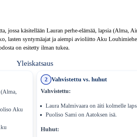
tta, jossa käsitellään Lauran perhe-elämää, lapsia (Alma, A
ko, lasten syntymäajat ja aiempi avioliitto Aku Louhimieh
dosta on esitetty ilman tukea.
Yleiskatsaus
2
Vahvistettu vs. huhut
Vahvistettu:
a (Alma,
Laura Malmivaara on äiti kolmelle laps
uoliso Aku
Puoliso Sami on Aatoksen isä.
Aku
Huhut: