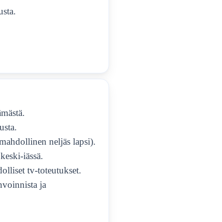
usta.
ämästä.
usta.
ahdollinen neljäs lapsi).
eski-iässä.
dolliset tv-toteutukset.
nvoinnista ja