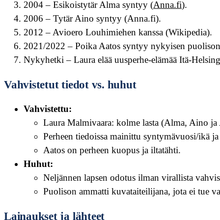
2004 – Esikoistytär Alma syntyy (
Anna.fi
).
2006 – Tytär Aino syntyy (Anna.fi).
2012 – Avioero Louhimiehen kanssa (Wikipedia).
2021/2022 – Poika Aatos syntyy nykyisen puolison
Nykyhetki – Laura elää uusperhe-elämää Itä-Helsingi
Vahvistetut tiedot vs. huhut
Vahvistettu:
Laura Malmivaara: kolme lasta (Alma, Aino ja 
Perheen tiedoissa mainittu syntymävuosi/ikä ja 
Aatos on perheen kuopus ja iltatähti.
Huhut:
Neljännen lapsen odotus ilman virallista vahvis
Puolison ammatti kuvataiteilijana, jota ei tue va
Lainaukset ja lähteet