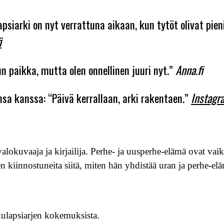
apsiarki on nyt verrattuna aikaan, kun tytöt olivat pien
i
n paikka, mutta olen onnellinen juuri nyt.”
Anna.fi
sa kanssa: “Päivä kerrallaan, arki rakentaen.”
Instagr
lokuvaaja ja kirjailija. Perhe- ja uusperhe-elämä ovat vai
en kiinnostuneita siitä, miten hän yhdistää uran ja perhe-el
kulapsiarjen kokemuksista.