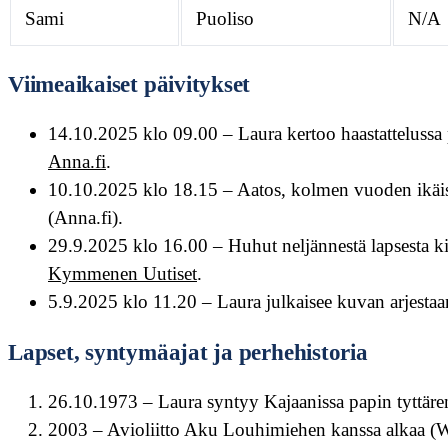
Sami
Puoliso
N/A
Viimeaikaiset päivitykset
14.10.2025 klo 09.00
– Laura kertoo haastattelussa 
Anna.fi
.
10.10.2025 klo 18.15
– Aatos, kolmen vuoden ikäis
(Anna.fi).
29.9.2025 klo 16.00
– Huhut neljännestä lapsesta k
Kymmenen Uutiset
.
5.9.2025 klo 11.20
– Laura julkaisee kuvan arjestaa
Lapset, syntymäajat ja perhehistoria
26.10.1973 – Laura syntyy Kajaanissa papin tyttäre
2003 – Avioliitto Aku Louhimiehen kanssa alkaa (W