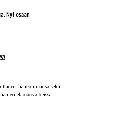
iä. Nyt osaan
am
kuttaneet hänen uraansa sekä
ämän eri elämänvaiheissa.