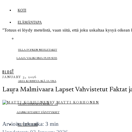
KOTI
ELÄMÄNTAPA
"Totuus ei löydy metelistä, vaan siitä, että joku uskaltaa kysyä oike
ULLA POPKEN NEULETAKIT
LAAJA VALIKOIMA PLUS SIZE
BLOGI
JANUARY 3, 2026
ARJA KORISEVA IKÄ JA URA
Laura Malmivaara Lapset Vahvistetut Faktat j
BY
MATTI KORHONEN
OLAVI UUSIVIRTA KEIKAT JA
AJANKOHTAISET PÄIVITYKSET
Arvioitu lukuaika: 3 min
KULTTUURI