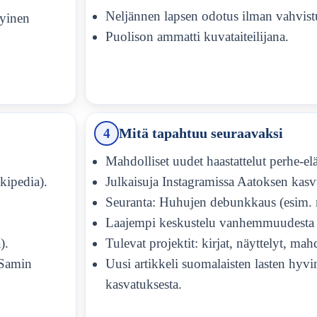
Neljännen lapsen odotus ilman vahvist
kyinen
Puolison ammatti kuvataiteilijana.
4
Mitä tapahtuu seuraavaksi
Mahdolliset uudet haastattelut perhe-el
kipedia).
Julkaisuja Instagramissa Aatoksen kasv
Seuranta: Huhujen debunkkaus (esim. m
Laajempi keskustelu vanhemmuudesta k
).
Tulevat projektit: kirjat, näyttelyt, mah
 Samin
Uusi artikkeli suomalaisten lasten hyvi
kasvatuksesta.