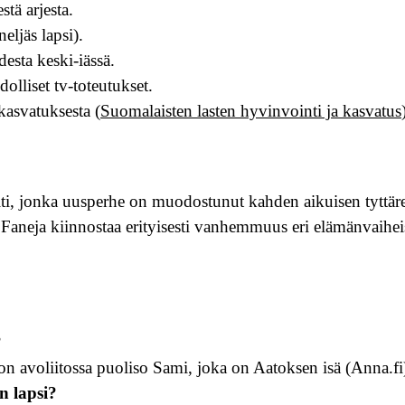
tä arjesta.
ljäs lapsi).
sta keski-iässä.
dolliset tv-toteutukset.
kasvatuksesta (
Suomalaisten lasten hyvinvointi ja kasvatus
äiti, jonka uusperhe on muodostunut kahden aikuisen tyttär
ja. Faneja kiinnostaa erityisesti vanhemmuus eri elämänvaihe
?
ä on avoliitossa puoliso Sami, joka on Aatoksen isä (Anna.fi
n lapsi?