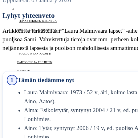
Uppdaterat: 03 January 2026
Lyhyt yhteenveto
SEPPO JOKINEN KIRJAT JA
Artikkelissa tarkastellaan “Laura Malmivaara lapset” -aihe
RIKOSKIRJALLISUUDEN FAKTAT
puolisoa Sami. Vahvistettuja tietoja ovat mm. perheen ko
neljännestä lapsesta ja puolison mahdollisesta ammattimuo
MARIA WERN KAUSI 10
FAKTOJEN JA HUHUJEN
KATSAUS
1
Tämän tiedämme nyt
Laura Malmivaara: 1973 / 52 v, äiti, kolme last
KARI HOTAKAINEN KIRJAT
Aino, Aatos).
UUSIN HELMI HERÄTTÄÄ
Alma: Esikoistytär, syntynyt 2004 / 21 v, ed. p
KESKUSTELUA
Louhimies.
ELOKUVA
Aino: Tytär, syntynyt 2006 / 19 v, ed. puoliso 
Louhimies.