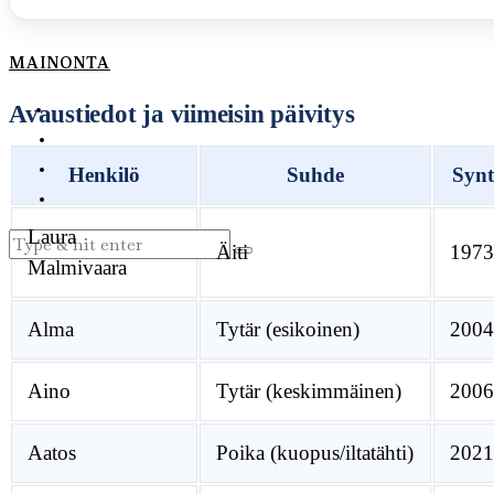
YHTEYSTIEDOT
MAINONTA
Avaustiedot ja viimeisin päivitys
Henkilö
Suhde
Synt
Laura
Äiti
1973
Malmivaara
Alma
Tytär (esikoinen)
2004
Aino
Tytär (keskimmäinen)
2006
Aatos
Poika (kuopus/iltatähti)
2021