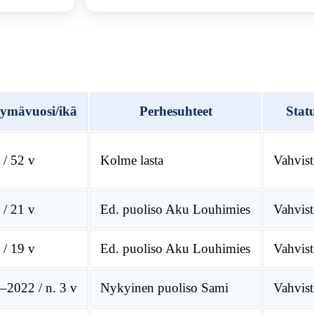
ymävuosi/ikä
Perhesuhteet
Stat
 / 52 v
Kolme lasta
Vahvist
 / 21 v
Ed. puoliso Aku Louhimies
Vahvist
 / 19 v
Ed. puoliso Aku Louhimies
Vahvist
–2022 / n. 3 v
Nykyinen puoliso Sami
Vahvist