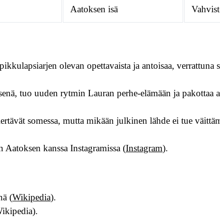
Aatoksen isä
Vahvist
pikkulapsiarjen olevan opettavaista ja antoisaa, verrattuna s
enä, tuo uuden rytmin Lauran perhe-elämään ja pakottaa a
iertävät somessa, mutta mikään julkinen lähde ei tue väitt
n Aatoksen kanssa Instagramissa (
Instagram
).
nä (
Wikipedia
).
ikipedia).