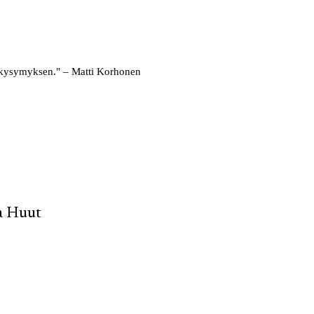
an kysymyksen." – Matti Korhonen
a Huut