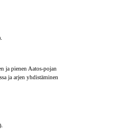
).
en ja pienen Aatos-pojan
issa ja arjen yhdistäminen
).