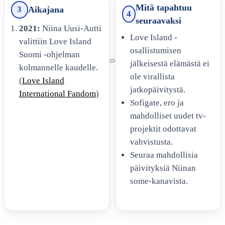
Mitä tapahtuu
3
Aikajana
4
seuraavaksi
2021:
Niina Uusi-Autti
Love Island -
valittiin Love Island
osallistumisen
Suomi -ohjelman
jälkeisestä elämästä ei
kolmannelle kaudelle.
ole virallista
(
Love Island
jatkopäivitystä.
International Fandom
)
Sofigate, ero ja
mahdolliset uudet tv-
projektit odottavat
vahvistusta.
Seuraa mahdollisia
päivityksiä Niinan
some-kanavista.