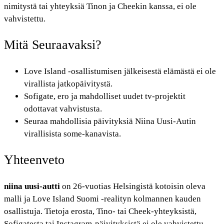
nimitystä tai yhteyksiä Tinon ja Cheekin kanssa, ei ole
vahvistettu.
Mitä Seuraavaksi?
Love Island -osallistumisen jälkeisestä elämästä ei ole
virallista jatkopäivitystä.
Sofigate, ero ja mahdolliset uudet tv-projektit
odottavat vahvistusta.
Seuraa mahdollisia päivityksiä Niina Uusi-Autin
virallisista some-kanavista.
Yhteenveto
niina uusi-autti
on 26-vuotias Helsingistä kotoisin oleva
malli ja Love Island Suomi -realityn kolmannen kauden
osallistuja. Tietoja erosta, Tino- tai Cheek-yhteyksistä,
Sofigatesta tai Instagram-päivityksistä ei ole vahvistettu.