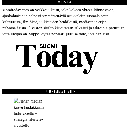
MEISTÄ
suomitoday.com on verkkojulkaisu, joka kokoaa yhteen kiinnostavia,
ajankohtaisia ja helposti ymmärrettäviä artikkeleita suomalaisesta
kulttuurista, ilmiöistä, julkisuuden henkilöistä, mediasta ja arjen
puheenaiheista. Sivuston sisältö kirjoitetaan selkeästi ja faktoihin perustuen,
jotta lukijan on helppo löytää nopeasti juuri se tieto, jota hän etsii.
UUSIMMAT VIESTIT