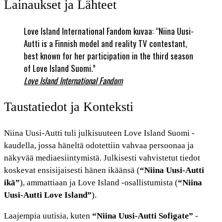
Lainaukset ja Lähteet
Love Island International Fandom kuvaa: “Niina Uusi-
Autti is a Finnish model and reality TV contestant,
best known for her participation in the third season
of Love Island Suomi.”
Love Island International Fandom
Taustatiedot ja Konteksti
Niina Uusi-Autti tuli julkisuuteen Love Island Suomi -
kaudella, jossa häneltä odotettiin vahvaa persoonaa ja
näkyvää mediaesiintymistä. Julkisesti vahvistetut tiedot
koskevat ensisijaisesti hänen ikäänsä (
“Niina Uusi-Autti
ikä”
), ammattiaan ja Love Island -osallistumista (
“Niina
Uusi-Autti Love Island”
).
Laajempia uutisia, kuten
“Niina Uusi-Autti Sofigate”
-