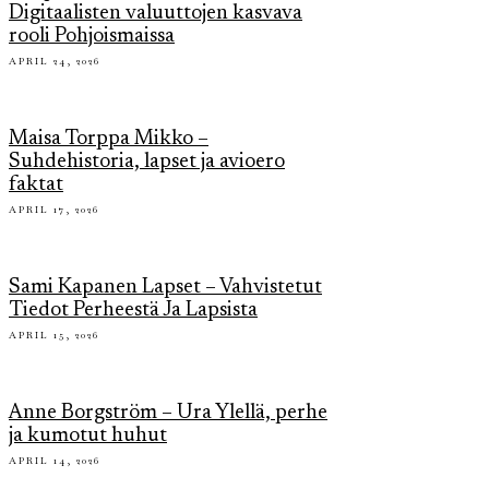
Digitaalisten valuuttojen kasvava
rooli Pohjoismaissa
APRIL 24, 2026
Maisa Torppa Mikko –
Suhdehistoria, lapset ja avioero
faktat
APRIL 17, 2026
Sami Kapanen Lapset – Vahvistetut
Tiedot Perheestä Ja Lapsista
APRIL 15, 2026
Anne Borgström – Ura Ylellä, perhe
ja kumotut huhut
APRIL 14, 2026