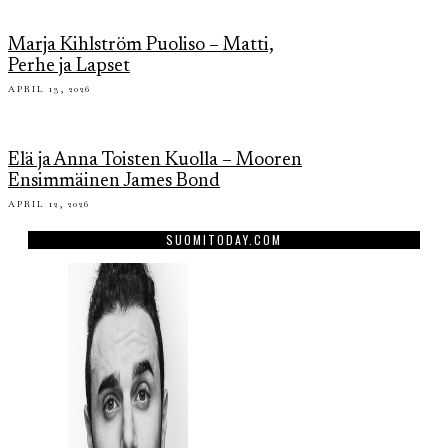
Marja Kihlström Puoliso – Matti,
Perhe ja Lapset
APRIL 13, 2026
Elä ja Anna Toisten Kuolla – Mooren
Ensimmäinen James Bond
APRIL 12, 2026
SUOMITODAY.COM