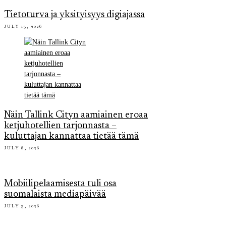
Tietoturva ja yksityisyys digiajassa
JULY 13, 2026
Näin Tallink Cityn aamiainen eroaa
ketjuhotellien tarjonnasta –
kuluttajan kannattaa tietää tämä
JULY 8, 2026
Mobiilipelaamisesta tuli osa
suomalaista mediapäivää
JULY 3, 2026