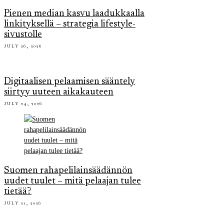
Pienen median kasvu laadukkaalla
linkityksellä – strategia lifestyle-
sivustolle
JULY 26, 2026
Digitaalisen pelaamisen sääntely
siirtyy uuteen aikakauteen
JULY 24, 2026
Suomen rahapelilainsäädännön
uudet tuulet – mitä pelaajan tulee
tietää?
JULY 21, 2026