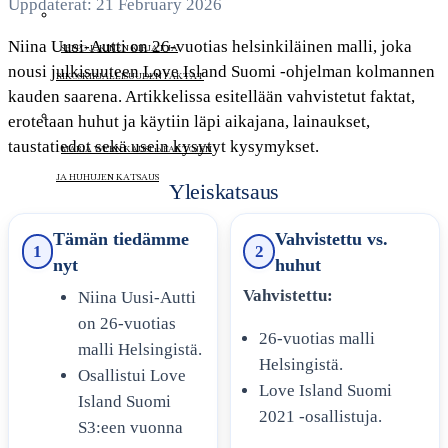
Uppdaterat: 21 February 2026
Niina Uusi-Autti on 26-vuotias helsinkiläinen malli, joka
SEPPO JOKINEN KIRJAT JA
nousi julkisuuteen Love Island Suomi -ohjelman kolmannen
RIKOSKIRJALLISUUDEN FAKTAT
kauden saarena. Artikkelissa esitellään vahvistetut faktat,
erotetaan huhut ja käytiin läpi aikajana, lainaukset,
taustatiedot sekä usein kysytyt kysymykset.
MARIA WERN KAUSI 10 FAKTOJEN
JA HUHUJEN KATSAUS
Yleiskatsaus
Tämän tiedämme
Vahvistettu vs.
1
2
KARI HOTAKAINEN KIRJAT UUSIN
nyt
huhut
HELMI HERÄTTÄÄ
Vahvistettu:
Niina Uusi-Autti
KESKUSTELUA
on 26-vuotias
26-vuotias malli
malli Helsingistä.
ELOKUVA
Helsingistä.
Osallistui Love
Love Island Suomi
Island Suomi
2021 -osallistuja.
S3:een vuonna
MARIA WERN KAUSI 10 FAKTOJEN