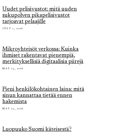
Uudet pelisivustot: mitä uuden
sukupolven pikapelisivustot
tarjoavat pelaajille
JULY 1, 2026
Mikroyhteisöt verkossa: Kuinka
ihmiset rakentavat pienempiä,
merkityksellisiä digitaalisia piirejä
MAY 15, 2026
Pieni henkilökohtainen laina: mitä
sinun kannattaa tietää ennen
hakemista
MAY 13, 2026
Luopuuko Suomi käteisestä?