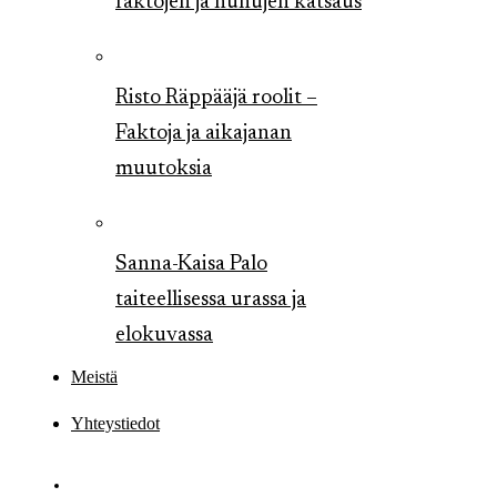
faktojen ja huhujen katsaus
Risto Räppääjä roolit –
Faktoja ja aikajanan
muutoksia
Sanna-Kaisa Palo
taiteellisessa urassa ja
elokuvassa
Meistä
Yhteystiedot