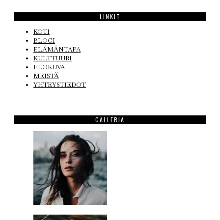
LINKIT
KOTI
BLOGI
ELÄMÄNTAPA
KULTTUURI
ELOKUVA
MEISTÄ
YHTEYSTIEDOT
GALLERIA