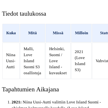
Tiedot taulukossa
Kuka
Mitä
Missä
Milloin
Stat
Malli,
Helsinki,
2021
Niina
Love
Suomi /
(Love
Uusi-
Island
Love
Vahvis
Island
Autti
Suomi S3
Island -
S3)
osallistuja
kuvaukset
Tapahtumien Aikajana
2021:
Niina Uusi-Autti valittiin Love Island Suomi -