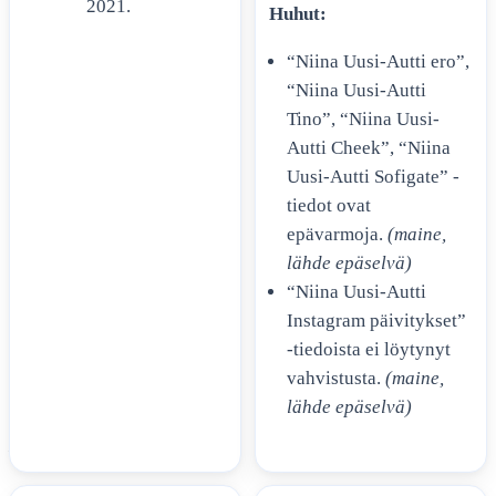
2021.
Huhut:
JA HUHUJEN KATSAUS
“Niina Uusi-Autti ero”,
“Niina Uusi-Autti
RISTO RÄPPÄÄJÄ ROOLIT –
Tino”, “Niina Uusi-
FAKTOJA JA AIKAJANAN
Autti Cheek”, “Niina
MUUTOKSIA
Uusi-Autti Sofigate” -
tiedot ovat
epävarmoja.
(maine,
SANNA-KAISA PALO
lähde epäselvä)
TAITEELLISESSA URASSA JA
“Niina Uusi-Autti
ELOKUVASSA
Instagram päivitykset”
-tiedoista ei löytynyt
MEISTÄ
vahvistusta.
(maine,
YHTEYSTIEDOT
lähde epäselvä)
MAINONTA