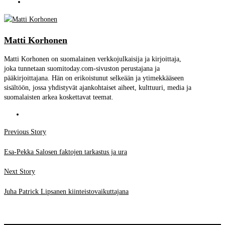
Matti Korhonen
Matti Korhonen on suomalainen verkkojulkaisija ja kirjoittaja,
joka tunnetaan suomitoday.com-sivuston perustajana ja
pääkirjoittajana. Hän on erikoistunut selkeään ja ytimekkääseen
sisältöön, jossa yhdistyvät ajankohtaiset aiheet, kulttuuri, media ja
suomalaisten arkea koskettavat teemat.
Post
Previous
Previous Story
post:
navigation
Esa-Pekka Salosen faktojen tarkastus ja ura
Next
Next Story
post:
Juha Patrick Lipsanen kiinteistovaikuttajana