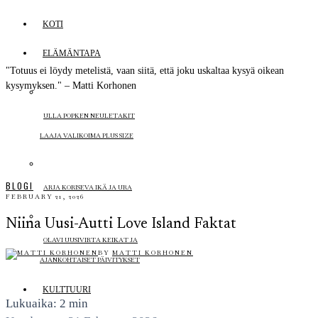
KOTI
ELÄMÄNTAPA
"Totuus ei löydy metelistä, vaan siitä, että joku uskaltaa kysyä oikean
kysymyksen." – Matti Korhonen
ULLA POPKEN NEULETAKIT
LAAJA VALIKOIMA PLUS SIZE
BLOGI
ARJA KORISEVA IKÄ JA URA
FEBRUARY 21, 2026
Niina Uusi-Autti Love Island Faktat
OLAVI UUSIVIRTA KEIKAT JA
BY
MATTI KORHONEN
AJANKOHTAISET PÄIVITYKSET
KULTTUURI
Lukuaika: 2 min