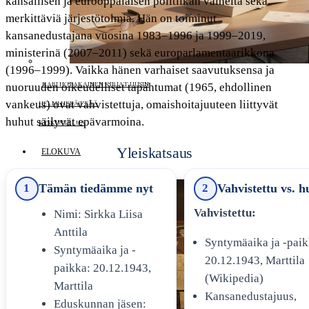
kansallisen ja eurooppalaisen politiikan vaiheita sekä
merkittäviä järjestötoimia. Hän on toiminut
kansanedustajana vuosina 1983–1996 ja 1999–2019,
ministerinä (2007–2011) sekä europarlamentaarikkona
(1996–1999). Vaikka hänen varhaiset saavutuksensa ja
KARI HOTAKAINEN KIRJAT UUSIN
nuoruuden oikeudelliset tapahtumat (1965, ehdollinen
vankeus) ovat vahvistettuja, omaishoitajuuteen liittyvät
HELMI HERÄTTÄÄ
huhut säilyvät epävarmoina.
KESKUSTELUA
Yleiskatsaus
ELOKUVA
1
Tämän tiedämme nyt
2
Vahvistettu vs. h
Vahvistettu:
Nimi: Sirkka Liisa
Anttila
Syntymäaika ja -paik
Syntymäaika ja -
20.12.1943, Marttila
paikka: 20.12.1943,
(Wikipedia)
Marttila
Kansanedustajuus,
Eduskunnan jäsen: