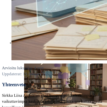
MARIA WERN KAUSI 10 FAKTOJEN
JA HUHUJEN KATSAUS
Arvioitu lukuaika: 4 min
Uppdaterat: 15 January 2026
Yhteenveto
Sirkka Liisa Anttila on yksi Suomen pitkäaikaisimpia ja
vaikuttavimpia keskustapoliitikoita, jonka ura kattaa useita