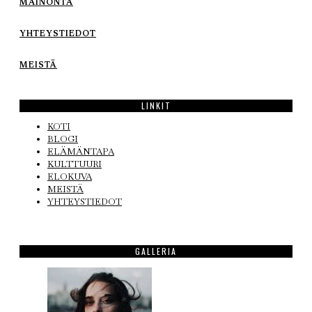
MAINONTA
YHTEYSTIEDOT
MEISTÄ
LINKIT
KOTI
BLOGI
ELÄMÄNTAPA
KULTTUURI
ELOKUVA
MEISTÄ
YHTEYSTIEDOT
GALLERIA