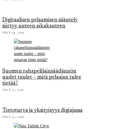
Digitaalisen pelaamisen sääntely
siirtyy uuteen aikakauteen
JULY 24, 2026
Suomen rahapelilainsäädännön
uudet tuulet – mitä pelaajan tulee
tietää?
JULY 21, 2026
Tietoturva ja yksityisyys digiajassa
JULY 13, 2026