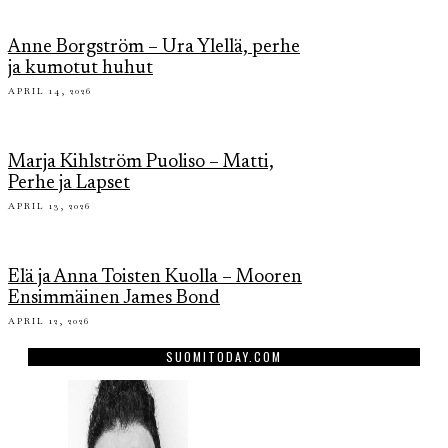
Anne Borgström – Ura Ylellä, perhe
ja kumotut huhut
APRIL 14, 2026
Marja Kihlström Puoliso – Matti,
Perhe ja Lapset
APRIL 13, 2026
Elä ja Anna Toisten Kuolla – Mooren
Ensimmäinen James Bond
APRIL 12, 2026
SUOMITODAY.COM