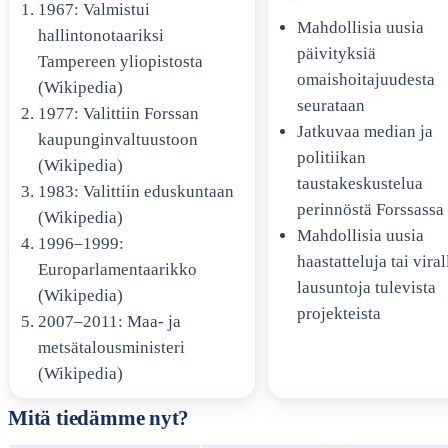
1967: Valmistui
Mahdollisia uusia
hallintonotaariksi
YHTEYSTIEDOT
päivityksiä
Tampereen yliopistosta
omaishoitajuudesta
(Wikipedia)
MAINONTA
seurataan
1977: Valittiin Forssan
Jatkuvaa median ja
kaupunginvaltuustoon
politiikan
(Wikipedia)
taustakeskustelua
1983: Valittiin eduskuntaan
perinnöstä Forssassa
(Wikipedia)
Mahdollisia uusia
1996–1999:
haastatteluja tai viral
Europarlamentaarikko
lausuntoja tulevista
(Wikipedia)
projekteista
2007–2011: Maa- ja
metsätalousministeri
(Wikipedia)
Mitä tiedämme nyt?