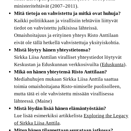
ministeritehtävät (2007–2011).
Mitä tietoja on vahvistettu ja mitkä ovat huhuja?
Kaikki politiikkaan ja virallisiin tehtäviin liittyvät
tiedot on vahvistettu julkisissa lähteissä.
Omaishoitajuus ja erityinen yhteys Risto Anttilaan
eivät ole tällä hetkellä vahvistettuja yksityiskohtia.
Mistä löytyy hänen yhteystietonsa?
Sirkka Liisa Anttilan viralliset yhteystiedot löytyvät
Keskustan ja Eduskunnan verkkosivuilta (
Eduskunta
).
Mikä on hänen yhteytensä Risto Anttilaan?
Mediahuhujen mukaan Sirkka Liisa Anttila saattaa
toimia omaishoitajana Risto-nimiselle puolisolleen,
mutta tätä ei ole vahvistettu missään virallisessa
lähteessä. (Maine)
Mistä löydän lisää hänen elämäntyöstään?
Lue lisää esimerkiksi artikkelista
Exploring the Legacy
of Sirkka Liisa Anttila
.
Miten hänen tilannettaan seurataan jatkossa?