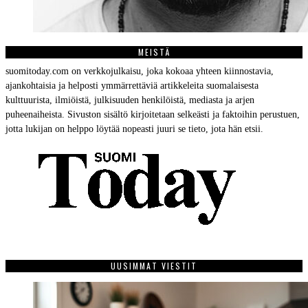
MEISTÄ
suomitoday.com on verkkojulkaisu, joka kokoaa yhteen kiinnostavia,
ajankohtaisia ja helposti ymmärrettäviä artikkeleita suomalaisesta
kulttuurista, ilmiöistä, julkisuuden henkilöistä, mediasta ja arjen
puheenaiheista. Sivuston sisältö kirjoitetaan selkeästi ja faktoihin perustuen,
jotta lukijan on helppo löytää nopeasti juuri se tieto, jota hän etsii.
UUSIMMAT VIESTIT