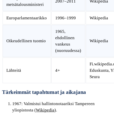
2007–2011
Wikipedia
metsätalousministeri
Europarlamentaarikko
1996–1999
Wikipedia
1965,
ehdollinen
Oikeudellinen tuomio
Wikipedia
vankeus
(nuoruudessa)
Fi.wikipedia.
Lähteitä
4+
Eduskunta, Y
Seura
Tärkeimmät tapahtumat ja aikajana
1967: Valmistui hallintonotaariksi Tampereen
yliopistosta (
Wikipedia
).