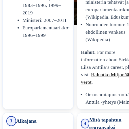
ministerin tehtävät ja
1983–1996, 1999–
europarlamentaariko
2019
(Wikipedia, Eduskun
Ministeri: 2007–2011
Nuoruuden tuomio: 
Europarlamentaarikko:
ehdollinen vankeus
MARIA WERN KAUSI 10 FAKTOJEN
1996–1999
(Wikipedia)
JA HUHUJEN KATSAUS
Huhut:
For more
information about Sirk
RISTO RÄPPÄÄJÄ ROOLIT –
Liisa Anttila’s career, p
FAKTOJA JA AIKAJANAN
visit
Haluatko Miljonää
MUUTOKSIA
verot
.
Omaishoitajuusrooli/
SANNA-KAISA PALO
Anttila -yhteys (Mai
TAITEELLISESSA URASSA JA
ELOKUVASSA
Mitä tapahtuu
3
Aikajana
4
seuraavaksi
MEISTÄ