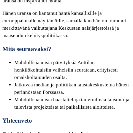
uransa on inspiroinut monia.
Hänen uransa on kantanut häntä kansallisille ja
eurooppalaisille näyttämöille, samalla kun hän on toiminut
merkittävänä vaikuttajana Keskustan naisjärjestöissä ja
maaseudun kehityspolitiikassa.
Mitä seuraavaksi?
Mahdollisia uusia päivityksiä Anttilan
henkilökohtaisiin vaiheisiin seurataan, erityisesti
omaishoitajuuden osalta.
Jatkuvaa median ja politiikan taustakeskustelua hänen
perinnöstään Forssassa.
Mahdollisia uusia haastatteluja tai virallisia lausuntoja
tulevista projekteista tai paikallisista aloitteista.
Yhteenveto