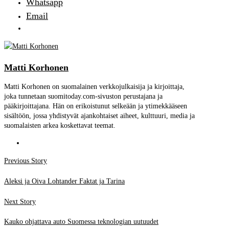
Whatsapp
Email
Matti Korhonen
Matti Korhonen on suomalainen verkkojulkaisija ja kirjoittaja,
joka tunnetaan suomitoday.com-sivuston perustajana ja
pääkirjoittajana. Hän on erikoistunut selkeään ja ytimekkääseen
sisältöön, jossa yhdistyvät ajankohtaiset aiheet, kulttuuri, media ja
suomalaisten arkea koskettavat teemat.
Post
Previous
Previous Story
post:
navigation
Aleksi ja Oiva Lohtander Faktat ja Tarina
Next
Next Story
post:
Kauko ohjattava auto Suomessa teknologian uutuudet