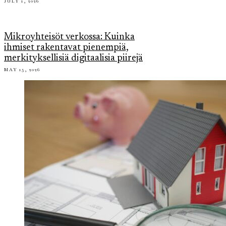
JULY 1, 2026
Mikroyhteisöt verkossa: Kuinka
ihmiset rakentavat pienempiä,
merkityksellisiä digitaalisia piirejä
MAY 15, 2026