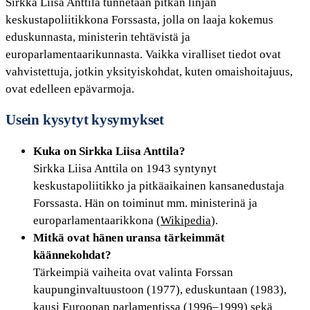
Sirkka Liisa Anttila tunnetaan pitkän linjan
keskustapoliitikkona Forssasta, jolla on laaja kokemus
eduskunnasta, ministerin tehtävistä ja
europarlamentaarikunnasta. Vaikka viralliset tiedot ovat
vahvistettuja, jotkin yksityiskohdat, kuten omaishoitajuus,
ovat edelleen epävarmoja.
Usein kysytyt kysymykset
Kuka on Sirkka Liisa Anttila?
Sirkka Liisa Anttila on 1943 syntynyt
keskustapoliitikko ja pitkäaikainen kansanedustaja
Forssasta. Hän on toiminut mm. ministerinä ja
europarlamentaarikkona (
Wikipedia
).
Mitkä ovat hänen uransa tärkeimmät
käännekohdat?
Tärkeimpiä vaiheita ovat valinta Forssan
kaupunginvaltuustoon (1977), eduskuntaan (1983),
kausi Euroopan parlamentissa (1996–1999) sekä