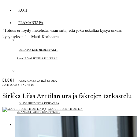
KOTI
ELÄMÄNTAPA
"Totuus ei löydy metelistä, vaan siitä, että joku uskaltaa kysyä oikean
kysymyksen." – Matti Korhonen
ULLA POPKEN NEULETAKIT
LAAJA VALIKOIMA PLUS SIZE
BLOGI
ARJA KORISEVA IKÄ JA URA
JANUARY 15, 2026
Sirkka Liisa Anttilan ura ja faktojen tarkastelu
OLAVI UUSIVIRTA KEIKAT JA
BY
MATTI KORHONEN
AJANKOHTAISET PÄIVITYKSET
KULTTUURI