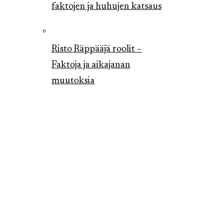
faktojen ja huhujen katsaus
Risto Räppääjä roolit –
Faktoja ja aikajanan
muutoksia
Sanna-Kaisa Palo
taiteellisessa urassa ja
elokuvassa
Meistä
Yhteystiedot