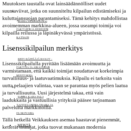
Muutoksen taustalla ovat lainsäädännölliset uudet
suuntaviivat, jotka on suunniteltu kilpailun edistämiseksi ja
kuluttajansuojan parantamiseksi. Tämä kehitys mahdollistaa
MARIA WERN KAUSI 10
avoimemman markkina-alueen, jossa useampi toimija voi
FAKTOJEN JA HUHUJEN
kilpailla reilussa ja läpinäkyvässä ympäristössä.
KATSAUS
Lisenssikilpailun merkitys
RISTO RÄPPÄÄJÄ ROOLIT –
Lisenssikilpailulla pyritään lisäämään avoimuutta ja
FAKTOJA JA AIKAJANAN
varmistamaan, että kaikki toimijat noudattavat korkeimpia
MUUTOKSIA
turvallisuus- ja laatuvaatimuksia. Kilpailu ei tarkoita vain
uutta pelaajien valintaa, vaan se parantaa myös pelien laatua
ja turvallisuutta. Uusi järjestelmä takaa, että vain
SANNA-KAISA PALO
laadukkaita ja vastuullisia yrityksiä pääsee tarjoamaan
TAITEELLISESSA URASSA JA
palveluita markkinoilla.
ELOKUVASSA
Tällä hetkellä Veikkauksen asemaa haastavat pienemmät,
MEISTÄ
ketterät toimijat, jotka tuovat mukanaan modernia