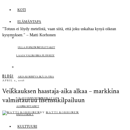
KOTI
ELÄMÄNTAPA
"Totuus ei löydy metelistä, vaan siitä, että joku uskaltaa kysyä oikean
kysymyksen." – Matti Korhonen
ULLA POPKEN NEULETAKIT
LAAJA VALIKOIMA PLUS SIZE
BLOGI
ARJA KORISEVA IKÄ JA URA
APRIL 2, 2026
Veikkauksen haastaja-aika alkaa – markkina
OLAVI UUSIVIRTA KEIKAT JA
valmistautuu lisenssikilpailuun
AJANKOHTAISET
BY
MATTI KORHONEN
PÄIVITYKSET
KULTTUURI