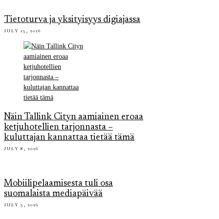
Tietoturva ja yksityisyys digiajassa
JULY 13, 2026
Näin Tallink Cityn aamiainen eroaa
ketjuhotellien tarjonnasta –
kuluttajan kannattaa tietää tämä
JULY 8, 2026
Mobiilipelaamisesta tuli osa
suomalaista mediapäivää
JULY 3, 2026