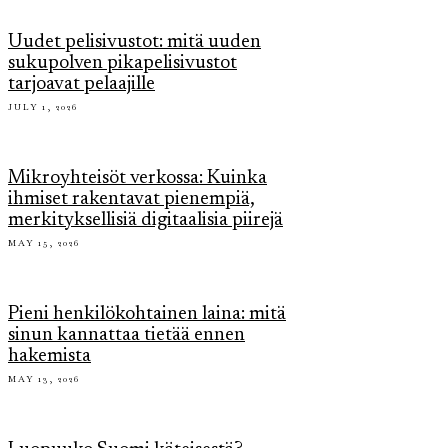
Uudet pelisivustot: mitä uuden
sukupolven pikapelisivustot
tarjoavat pelaajille
JULY 1, 2026
Mikroyhteisöt verkossa: Kuinka
ihmiset rakentavat pienempiä,
merkityksellisiä digitaalisia piirejä
MAY 15, 2026
Pieni henkilökohtainen laina: mitä
sinun kannattaa tietää ennen
hakemista
MAY 13, 2026