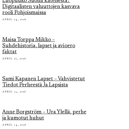
Luopuuko Suomi käteisestä?
Digitaalisten valuuttojen kasvava
rooli Pohjoismaissa
APRIL 24, 2026
Maisa Torppa Mikko –
Suhdehistoria, lapset ja avioero
faktat
APRIL 17, 2026
Sami Kapanen Lapset – Vahvistetut
Tiedot Perheestä Ja Lapsista
APRIL 15, 2026
Anne Borgström – Ura Ylellä, perhe
ja kumotut huhut
APRIL 14, 2026