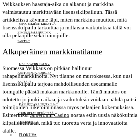
Veikkauksen haastaja-aika on alkanut ja markkina
valmistautuu merkittävään lisenssikilpailuun. Tässä
artikkelissa käymme läpi, miten markkina muuttuu, mitä
SEPPO JOKINEN KIRJAT JA
lisenssikilpailu tarkoittaa ja millaisia vaikutuksia tällä voi
RIKOSKIRJALLISUUDEN
olla pelaajille sekä toimijoille.
FAKTAT
Alkuperäinen markkinatilanne
MARIA WERN KAUSI 10
Suomessa Veikkaus on pitkään hallinnut
FAKTOJEN JA HUHUJEN
rahapelimarkkinoita. Nyt tilanne on murroksessa, kun uusi
KATSAUS
lisenssikilpailu tarjoaa mahdollisuuden useammalle
toimijalle päästä mukaan markkinoille. Tämä muutos on
odotettu jo jonkin aikaa, ja vaikutuksia voidaan nähdä paitsi
KARI HOTAKAINEN KIRJAT
toimijoiden liiketoiminnassa myös pelaajien kokemuksissa.
UUSIN HELMI HERÄTTÄÄ
Esimerkiksi
Superonni Casino
nostaa esiin uusia näkökulmia
KESKUSTELUA
kilpailukenttään, mikä tuo tuoretta verta ja innovaatioita
alalle.
ELOKUVA