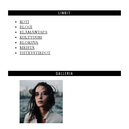
LINKIT
KOTI
BLOGI
ELÄMÄNTAPA
KULTTUURI
ELOKUVA
MEISTÄ
YHTEYSTIEDOT
GALLERIA