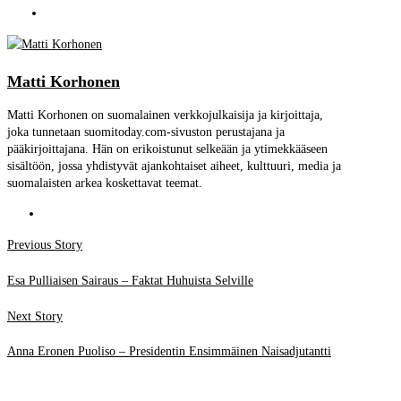
Matti Korhonen
Matti Korhonen on suomalainen verkkojulkaisija ja kirjoittaja,
joka tunnetaan suomitoday.com-sivuston perustajana ja
pääkirjoittajana. Hän on erikoistunut selkeään ja ytimekkääseen
sisältöön, jossa yhdistyvät ajankohtaiset aiheet, kulttuuri, media ja
suomalaisten arkea koskettavat teemat.
Post
Previous
Previous Story
post:
navigation
Esa Pulliaisen Sairaus – Faktat Huhuista Selville
Next
Next Story
post:
Anna Eronen Puoliso – Presidentin Ensimmäinen Naisadjutantti