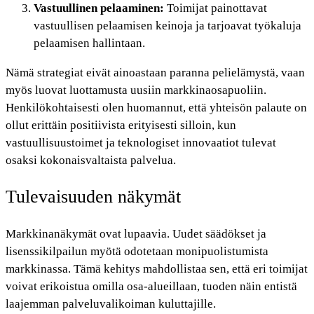
Vastuullinen pelaaminen:
Toimijat painottavat
vastuullisen pelaamisen keinoja ja tarjoavat työkaluja
pelaamisen hallintaan.
Nämä strategiat eivät ainoastaan paranna pelielämystä, vaan
myös luovat luottamusta uusiin markkinaosapuoliin.
Henkilökohtaisesti olen huomannut, että yhteisön palaute on
ollut erittäin positiivista erityisesti silloin, kun
vastuullisuustoimet ja teknologiset innovaatiot tulevat
osaksi kokonaisvaltaista palvelua.
Tulevaisuuden näkymät
Markkinanäkymät ovat lupaavia. Uudet säädökset ja
lisenssikilpailun myötä odotetaan monipuolistumista
markkinassa. Tämä kehitys mahdollistaa sen, että eri toimijat
voivat erikoistua omilla osa-alueillaan, tuoden näin entistä
laajemman palveluvalikoiman kuluttajille.