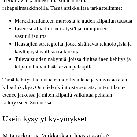
merkittäviä käännekohtia suomalaisilla
rahapelimarkkinoilla. Tässä artikkelissa tarkastelimme:
Markkinatilanteen murrosta ja uuden kilpailun taustaa
Lisenssikilpailun merkitystä ja toimijoiden
vastuullisuutta
Haastajien strategioita, jotka sisältävät teknologisia ja
käyttäjäystävällisiä ratkaisuja
Tulevaisuuden näkymiä, joissa digitaalinen kehitys ja
kilpailu luovat lisää arvoa pelaajille
Tämä kehitys tuo uusia mahdollisuuksia ja vahvistaa alan
kilpailukykyä. On mielenkiintoista seurata, miten tilanne
etenee jatkossa ja miten kilpailu vaikuttaa pelialan
kehitykseen Suomessa.
Usein kysytyt kysymykset
Mitä tarkoittaa Veikkauksen haastaja-aika?