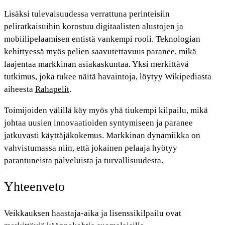
Lisäksi tulevaisuudessa verrattuna perinteisiin
peliratkaisuihin korostuu digitaalisten alustojen ja
mobiilipelaamisen entistä vankempi rooli. Teknologian
kehittyessä myös pelien saavutettavuus paranee, mikä
laajentaa markkinan asiakaskuntaa. Yksi merkittävä
tutkimus, joka tukee näitä havaintoja, löytyy Wikipediasta
aiheesta
Rahapelit
.
Toimijoiden välillä käy myös yhä tiukempi kilpailu, mikä
johtaa uusien innovaatioiden syntymiseen ja paranee
jatkuvasti käyttäjäkokemus. Markkinan dynamiikka on
vahvistumassa niin, että jokainen pelaaja hyötyy
parantuneista palveluista ja turvallisuudesta.
Yhteenveto
Veikkauksen haastaja-aika ja lisenssikilpailu ovat