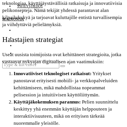
teknologiaa, käyttäjäystävällisiä ratkaisuja ja innovatiivisia
YHTEYSTIEDOT
pelikonsepteja. Nämä tekijät yhdessä parantavat alan
kilpailukykyä ja tarjoavat kuluttajille entistä turvallisempia
MAINONTA
ja viihdyttäviä pelielämyksiä.
Haastajien strategiat
Useat uusista toimijoista ovat kehittäneet strategioita, jotka
vastaavat nykyajan digitaalisen ajan vaatimuksiin:
Innovatiiviset teknologiset ratkaisut:
Yritykset
panostavat erityisesti mobiili- ja verkkopalveluiden
kehittämiseen, mikä mahdollistaa nopeammat
pelisession ja intuitiivisen käyttöliittymän.
Käyttäjäkokemuksen parannus:
Pelien suunnittelu
keskittyy yhä enemmän käyttäjän helppouteen ja
interaktiivisuuteen, mikä on erityisen tärkeää
nuoremmalle yleisölle.