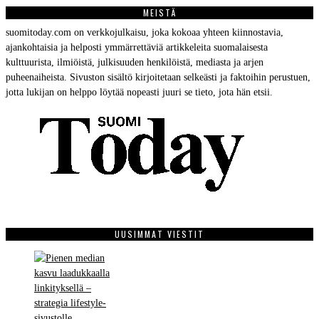
MEISTÄ
suomitoday.com on verkkojulkaisu, joka kokoaa yhteen kiinnostavia,
ajankohtaisia ja helposti ymmärrettäviä artikkeleita suomalaisesta
kulttuurista, ilmiöistä, julkisuuden henkilöistä, mediasta ja arjen
puheenaiheista. Sivuston sisältö kirjoitetaan selkeästi ja faktoihin perustuen,
jotta lukijan on helppo löytää nopeasti juuri se tieto, jota hän etsii.
UUSIMMAT VIESTIT