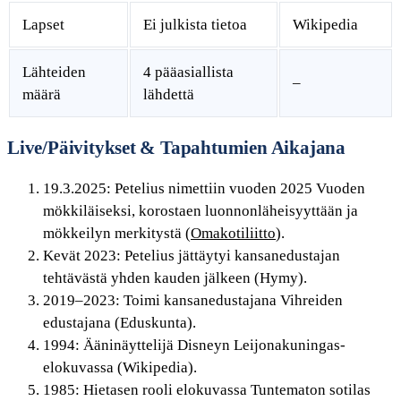
Lapset
Ei julkista tietoa
Wikipedia
Lähteiden
4 pääasiallista
–
määrä
lähdettä
Live/Päivitykset & Tapahtumien Aikajana
19.3.2025
: Petelius nimettiin vuoden 2025 Vuoden
mökkiläiseksi, korostaen luonnonläheisyyttään ja
mökkeilyn merkitystä (
Omakotiliitto
).
Kevät 2023
: Petelius jättäytyi kansanedustajan
tehtävästä yhden kauden jälkeen (Hymy).
2019–2023
: Toimi kansanedustajana Vihreiden
edustajana (Eduskunta).
1994
: Ääninäyttelijä Disneyn Leijonakuningas-
elokuvassa (Wikipedia).
1985
: Hietasen rooli elokuvassa Tuntematon sotilas