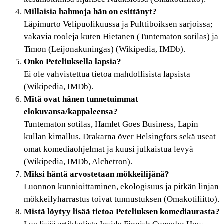
Millaisia hahmoja hän on esittänyt?
Läpimurto Velipuolikuussa ja Pulttiboiksen sarjoissa;
vakavia rooleja kuten Hietanen (Tuntematon sotilas) ja
Timon (Leijonakuningas) (Wikipedia, IMDb).
Onko Peteliuksella lapsia?
Ei ole vahvistettua tietoa mahdollisista lapsista
(Wikipedia, IMDb).
Mitä ovat hänen tunnetuimmat
elokuvansa/kappaleensa?
Tuntematon sotilas, Hamlet Goes Business, Lapin
kullan kimallus, Drakarna över Helsingfors sekä useat
omat komediaohjelmat ja kuusi julkaistua levyä
(Wikipedia, IMDb, Alchetron).
Miksi häntä arvostetaan mökkeilijänä?
Luonnon kunnioittaminen, ekologisuus ja pitkän linjan
mökkeilyharrastus toivat tunnustuksen (Omakotiliitto).
Mistä löytyy lisää tietoa Peteliuksen komediaurasta?