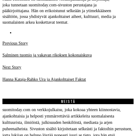
joka tunnetaan suomitoday.com-sivuston perustajana ja
pääkirjoittajana. Hän on erikoistunut selkeään ja ytimekkääseen
sisältöön, jossa yhdistyvät ajankohtaiset aiheet, kulttuuri, media ja
suomalaisten arkea koskettavat teemat.
Post
Previous
Previous Story
post:
navigation
Salminen tuomio ja vakavan rikoksen kokonaiskuva
Next
Next Story
post:
Hanna Kataja-Rahko Ura ja Ajankohtaiset Faktat
MEISTÄ
suomitoday.com on verkkojulkaisu, joka kokoaa yhteen kiinnostavia,
ajankohtaisia ja helposti ymmärrettäviä artikkeleita suomalaisesta
kulttuurista, ilmiöistä, julkisuuden henkilöistä, mediasta ja arjen
puheenaiheista. Sivuston sisältö kirjoitetaan selkeästi ja faktoihin perustuen,
jotta lukijan on helppo löytää nopeasti juuri se tieto, jota hän etsii.