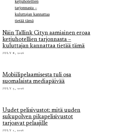
Näin Tallink Cityn aamiainen eroaa
ketjuhotellien tarjonnasta –
kuluttajan kannattaa tietää tämä
JULY 8, 2026
Mobiilipelaamisesta tuli osa
suomalaista mediapäivää
JULY 3, 2026
Uudet pelisivustot: mitä uuden
sukupolven pikapelisivustot
tarjoavat pelaajille
JULY 1, 2026