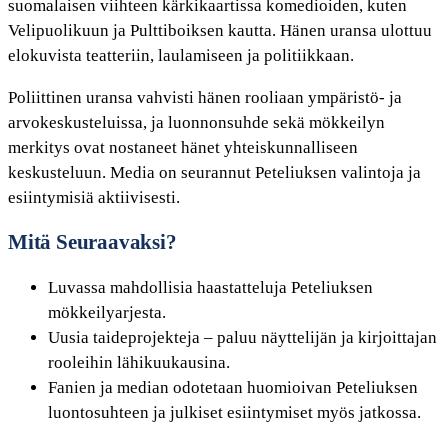
suomalaisen viihteen kärkikaartissa komedioiden, kuten
Velipuolikuun ja Pulttiboiksen kautta. Hänen uransa ulottuu
elokuvista teatteriin, laulamiseen ja politiikkaan.
Poliittinen uransa vahvisti hänen rooliaan ympäristö- ja
arvokeskusteluissa, ja luonnonsuhde sekä mökkeilyn
merkitys ovat nostaneet hänet yhteiskunnalliseen
keskusteluun. Media on seurannut Peteliuksen valintoja ja
esiintymisiä aktiivisesti.
Mitä Seuraavaksi?
Luvassa mahdollisia haastatteluja Peteliuksen
mökkeilyarjesta.
Uusia taideprojekteja – paluu näyttelijän ja kirjoittajan
rooleihin lähikuukausina.
Fanien ja median odotetaan huomioivan Peteliuksen
luontosuhteen ja julkiset esiintymiset myös jatkossa.