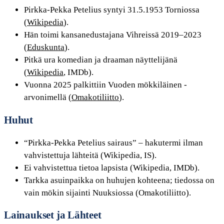
Pirkka-Pekka Petelius syntyi 31.5.1953 Torniossa
(
Wikipedia
).
Hän toimi kansanedustajana Vihreissä 2019–2023
(
Eduskunta
).
Pitkä ura komedian ja draaman näyttelijänä
(
Wikipedia
, IMDb).
Vuonna 2025 palkittiin Vuoden mökkiläinen -
arvonimellä (
Omakotiliitto
).
Huhut
“Pirkka-Pekka Petelius sairaus” – hakutermi ilman
vahvistettuja lähteitä (Wikipedia, IS).
Ei vahvistettua tietoa lapsista (Wikipedia, IMDb).
Tarkka asuinpaikka on huhujen kohteena; tiedossa on
vain mökin sijainti Nuuksiossa (Omakotiliitto).
Lainaukset ja Lähteet