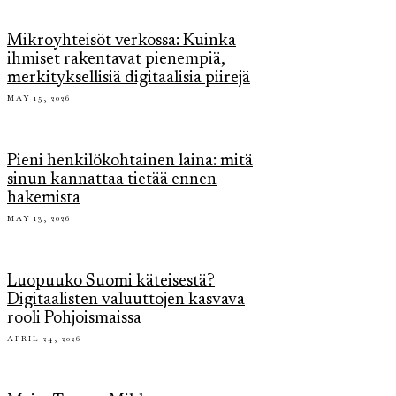
Mikroyhteisöt verkossa: Kuinka
ihmiset rakentavat pienempiä,
merkityksellisiä digitaalisia piirejä
MAY 15, 2026
Pieni henkilökohtainen laina: mitä
sinun kannattaa tietää ennen
hakemista
MAY 13, 2026
Luopuuko Suomi käteisestä?
Digitaalisten valuuttojen kasvava
rooli Pohjoismaissa
APRIL 24, 2026