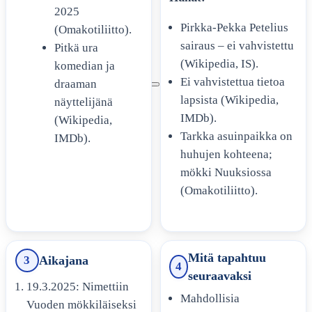
2025
Pirkka-Pekka Petelius
(Omakotiliitto).
sairaus – ei vahvistettu
Pitkä ura
(Wikipedia, IS).
komedian ja
Ei vahvistettua tietoa
draaman
lapsista (Wikipedia,
näyttelijänä
IMDb).
(Wikipedia,
Tarkka asuinpaikka on
IMDb).
huhujen kohteena;
mökki Nuuksiossa
(Omakotiliitto).
Mitä tapahtuu
3
Aikajana
4
seuraavaksi
19.3.2025
: Nimettiin
Mahdollisia
Vuoden mökkiläiseksi