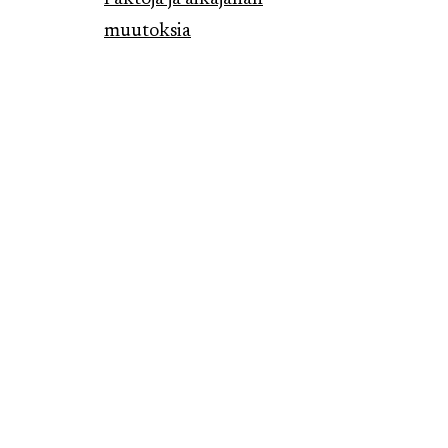
muutoksia
Sanna-Kaisa Palo
taiteellisessa urassa ja
elokuvassa
Meistä
Yhteystiedot