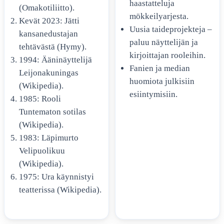
haastatteluja
(Omakotiliitto).
mökkeilyarjesta.
Kevät 2023
: Jätti
Uusia taideprojekteja –
kansanedustajan
paluu näyttelijän ja
tehtävästä (Hymy).
kirjoittajan rooleihin.
1994
: Ääninäyttelijä
Fanien ja median
Leijonakuningas
huomiota julkisiin
(Wikipedia).
esiintymisiin.
1985
: Rooli
Tuntematon sotilas
(Wikipedia).
1983
: Läpimurto
Velipuolikuu
(Wikipedia).
1975
: Ura käynnistyi
teatterissa (Wikipedia).