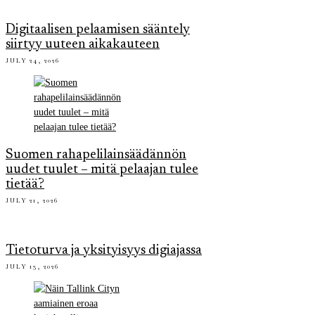
Digitaalisen pelaamisen sääntely
siirtyy uuteen aikakauteen
JULY 24, 2026
Suomen rahapelilainsäädännön
uudet tuulet – mitä pelaajan tulee
tietää?
JULY 21, 2026
Tietoturva ja yksityisyys digiajassa
JULY 13, 2026