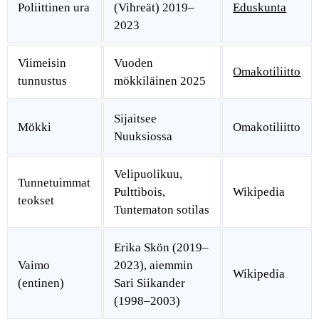
Poliittinen ura
(Vihreät) 2019–
Eduskunta
2023
Viimeisin
Vuoden
Omakotiliitto
tunnustus
mökkiläinen 2025
Sijaitsee
Mökki
Omakotiliitto
Nuuksiossa
Velipuolikuu,
Tunnetuimmat
Pulttibois,
Wikipedia
teokset
Tuntematon sotilas
Erika Skön (2019–
Vaimo
2023), aiemmin
Wikipedia
(entinen)
Sari Siikander
(1998–2003)