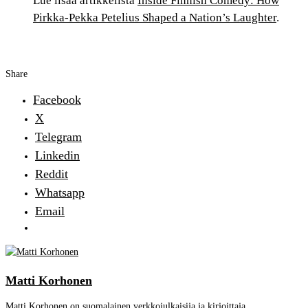
Lue lisää artikkelista
Inside Finnish Comedy: How
Pirkka-Pekka Petelius Shaped a Nation’s Laughter
.
Share
Facebook
X
Telegram
Linkedin
Reddit
Whatsapp
Email
Matti Korhonen
Matti Korhonen on suomalainen verkkojulkaisija ja kirjoittaja,