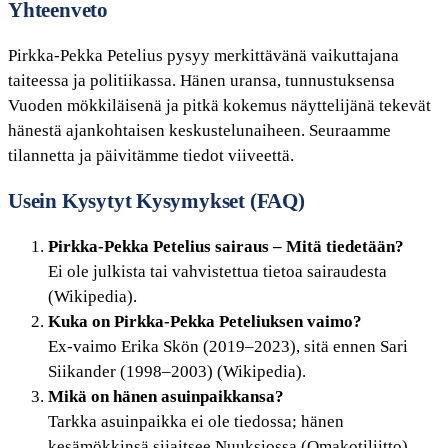
Yhteenveto
Pirkka-Pekka Petelius pysyy merkittävänä vaikuttajana
taiteessa ja politiikassa. Hänen uransa, tunnustuksensa
Vuoden mökkiläisenä ja pitkä kokemus näyttelijänä tekevät
hänestä ajankohtaisen keskustelunaiheen. Seuraamme
tilannetta ja päivitämme tiedot viiveettä.
Usein Kysytyt Kysymykset (FAQ)
Pirkka-Pekka Petelius sairaus – Mitä tiedetään?
Ei ole julkista tai vahvistettua tietoa sairaudesta
(Wikipedia).
Kuka on Pirkka-Pekka Peteliuksen vaimo?
Ex-vaimo Erika Skön (2019–2023), sitä ennen Sari
Siikander (1998–2003) (Wikipedia).
Mikä on hänen asuinpaikkansa?
Tarkka asuinpaikka ei ole tiedossa; hänen
kesämökkinsä sijaitsee Nuuksiossa (Omakotiliitto).