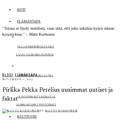
KOTI
ELÄMÄNTAPA
"Totuus ei löydy metelistä, vaan siitä, että joku uskaltaa kysyä oikean
kysymyksen." – Matti Korhonen
ULLA POPKEN NEULETAKIT
LAAJA VALIKOIMA PLUS SIZE
BLOGI
·
ELÄMÄNTAPA
ARJA KORISEVA IKÄ JA URA
NOVEMBER 1, 2025
Pirkka-Pekka Petelius uusimmat uutiset ja
OLAVI UUSIVIRTA KEIKAT JA
faktat
AJANKOHTAISET PÄIVITYKSET
BY
MATTI KORHONEN
KULTTUURI