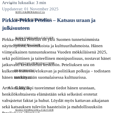
Arvioitu lukuaika: 3 min
Uppdaterat: 01 November 2025
SEPPO JOKINEN KIRJAT JA
Pirkka-Pekka Petelius – Katsaus uraan ja
RIKOSKIRJALLISUUDEN FAKTAT
julkisuuteen
MARIA WERN KAUSI 10 FAKTOJEN
Pirkka-Pekka Petelius on yksi Suomen tunnetuimmista
JA HUHUJEN KATSAUS
näyttelijöistä, koomikoista ja kulttuurihahmoista. Hänen
viimeaikainen tunnustuksensa Vuoden mökkiläisenä 2025,
sekä poliittinen ja taiteellinen monipuolisuus, nostavat hänet
KARI HOTAKAINEN KIRJAT UUSIN
jatkuvasti keskustelun keskiöön. Peteliuksen ura on
HELMI HERÄTTÄÄ
kulkenut teatterin, elokuvan ja politiikan polkuja – todistaen
hänen merkitystään suomalaisessa kulttuurissa.
KESKUSTELUA
Artikkeli käy läpi tuoreimmat tiedot hänen urastaan,
ELOKUVA
henkilökohtaisesta elämästään sekä selkeästi erotetut
vahvistetut faktat ja huhut. Löydät myös kattavan aikajanan
sekä katsauksen tuleviin haasteisiin ja mahdollisuuksiin
MARIA WERN KAUSI 10 FAKTOJEN