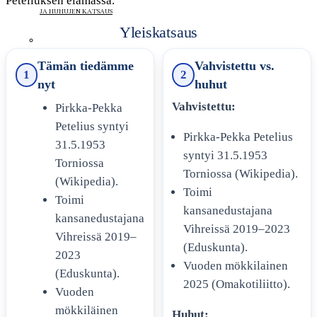
Peteliuksen elämässä.
JA HUHUJEN KATSAUS
Yleiskatsaus
Tämän tiedämme
Vahvistettu vs.
RISTO RÄPPÄÄJÄ ROOLIT –
1
2
nyt
huhut
FAKTOJA JA AIKAJANAN
MUUTOKSIA
Vahvistettu:
Pirkka-Pekka
Petelius syntyi
Pirkka-Pekka Petelius
31.5.1953
syntyi 31.5.1953
SANNA-KAISA PALO
Torniossa
Torniossa (Wikipedia).
TAITEELLISESSA URASSA JA
(Wikipedia).
Toimi
ELOKUVASSA
Toimi
kansanedustajana
kansanedustajana
MEISTÄ
Vihreissä 2019–2023
Vihreissä 2019–
(Eduskunta).
YHTEYSTIEDOT
2023
Vuoden mökkilainen
(Eduskunta).
2025 (Omakotiliitto).
MAINONTA
Vuoden
mökkiläinen
Huhut: