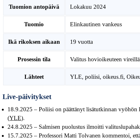
Tuomion antopäivä
Lokakuu 2024
Tuomio
Elinkautinen vankeus
Ikä rikoksen aikaan
19 vuotta
Prosessin tila
Valitus hovioikeuteen vireillä
Lähteet
YLE, poliisi, oikeus.fi, Oik
Live-päivitykset
18.9.2025
– Poliisi on päättänyt lisätutkinnan vyöhön l
(
YLE
).
24.8.2025
– Salmisen puolustus ilmoitti valituslupaha
15.7.2025
– Professori Matti Tolvanen kommentoi, että