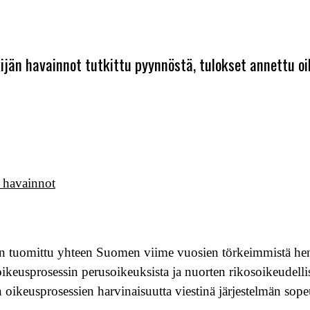
kijän havainnot tutkittu pyynnöstä, tulokset annettu o
t havainnot
n tuomittu yhteen Suomen viime vuosien törkeimmistä hen
oikeusprosessin perusoikeuksista ja nuorten rikosoikeudelli
en oikeusprosessien harvinaisuutta viestinä järjestelmän so