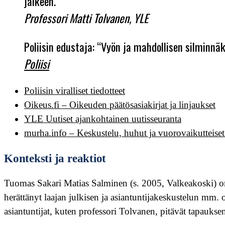
jälkeen.”
Professori Matti Tolvanen, YLE
Poliisin edustaja: “Vyön ja mahdollisen silminnä
Poliisi
Poliisin viralliset tiedotteet
Oikeus.fi – Oikeuden päätösasiakirjat ja linjaukset
YLE Uutiset ajankohtainen uutisseuranta
murha.info – Keskustelu, huhut ja vuorovaikutteise
Konteksti ja reaktiot
Tuomas Sakari Matias Salminen (s. 2005, Valkeakoski) o
herättänyt laajan julkisen ja asiantuntijakeskustelun mm. 
asiantuntijat, kuten professori Tolvanen, pitävät tapauks