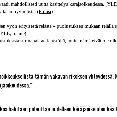
vaatii mahdollisesti uutta käsittelyä käräjäoikeudessa. (YLE
yyttäjän pyynnöstä. (
Poliisi
)
n vyön erityisestä reiästä – puolustuksen mukaan reiällä saa
 (YLE, maine)
unnistuksista surmapaikan lähistöllä, mutta nämä eivät ole ol
 poikkeuksellista tämän vakavan rikoksen yhteydessä. 
räjäoikeudessa.”
rikos halutaan palauttaa uudelleen käräjäoikeuden käs