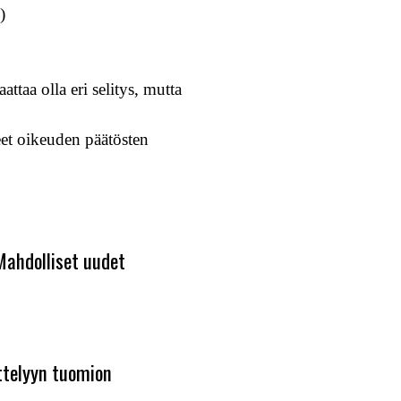
)
ttaa olla eri selitys, mutta
leet oikeuden päätösten
Mahdolliset uudet
ittelyyn tuomion