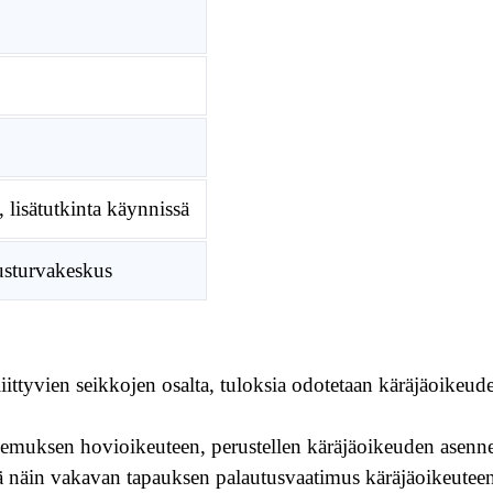
, lisätutkinta käynnissä
eusturvakeskus
iittyvien seikkojen osalta, tuloksia odotetaan käräjäoikeude
kemuksen hovioikeuteen, perustellen käräjäoikeuden asenne
 näin vakavan tapauksen palautusvaatimus käräjäoikeuteen