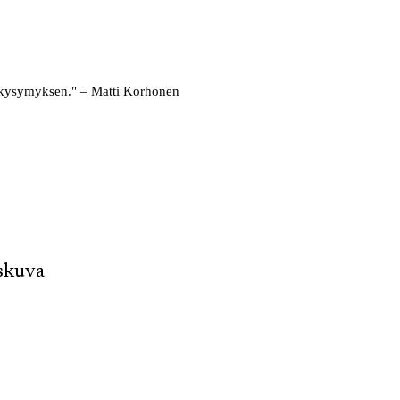
an kysymyksen." – Matti Korhonen
skuva