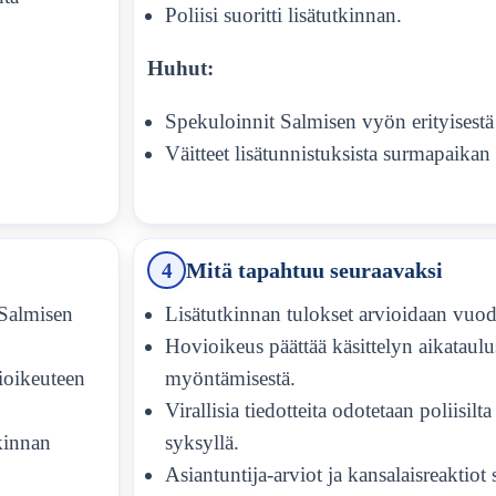
Poliisi suoritti lisätutkinnan.
Huhut:
Spekuloinnit Salmisen vyön erityisestä 
Väitteet lisätunnistuksista surmapaikan 
4
Mitä tapahtuu seuraavaksi
Salmisen
Lisätutkinnan tulokset arvioidaan vuo
Hovioikeus päättää käsittelyn aikataulu
ioikeuteen
myöntämisestä.
Virallisia tiedotteita odotetaan poliisilta
tkinnan
syksyllä.
Asiantuntija-arviot ja kansalaisreaktiot 