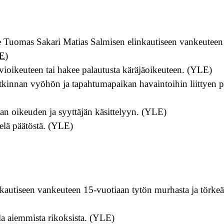
 Tuomas Sakari Matias Salmisen elinkautiseen vankeuteen
E
)
vioikeuteen tai hakee palautusta käräjäoikeuteen. (YLE)
sätutkinnan vyöhön ja tapahtumapaikan havaintoihin liittyen
an oikeuden ja syyttäjän käsittelyyn. (YLE)
elä päätöstä. (YLE)
kautiseen vankeuteen 15-vuotiaan tytön murhasta ja törkeäs
la aiemmista rikoksista. (YLE)