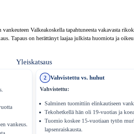
vankeuteen Valkeakoskella tapahtuneesta vakavasta rikokse
kaus. Tapaus on herättänyt laajaa julkista huomiota ja oikeu
Yleiskatsaus
2
Vahvistettu vs. huhut
Vahvistettu:
s.
Salminen tuomittiin elinkautiseen vank
uotta
Tekohetkellä hän oli 19-vuotias ja koea
Tuomio koskee 15-vuotiaan tytön murh
en vankeus.
lapsenraiskausta.
nta