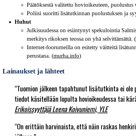
Päätöksestä valitettu hovioikeuteen, puolustus 
Poliisi suoritti lisätutkinnan puolustuksen ja s
Huhut
Julkisuudessa on esiintynyt spekulointia Salmise
merkitys rikoksen teossa on yhä selvittämättä.
Internet-foorumeilla on esitetty väitteitä lisät
perustana. (
murha.info
)
Lainaukset ja lähteet
“Tuomion jälkeen tapahtunut lisätutkinta ei ole
tiedot käsitellään lopulta hovioikeudessa tai kä
Erikoissyyttäjä Leena Koivuniemi, YLE
“On erittäin harvinaista, että näin raskas henki