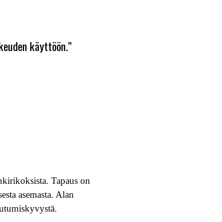
ikeuden käyttöön.”
kirikoksista. Tapaus on
sesta asemasta. Alan
peutumiskyvystä.