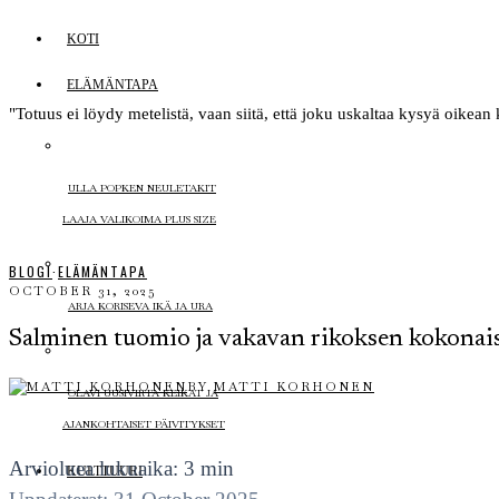
KOTI
ELÄMÄNTAPA
"Totuus ei löydy metelistä, vaan siitä, että joku uskaltaa kysyä oike
ULLA POPKEN NEULETAKIT
LAAJA VALIKOIMA PLUS SIZE
BLOGI
·
ELÄMÄNTAPA
OCTOBER 31, 2025
ARJA KORISEVA IKÄ JA URA
Salminen tuomio ja vakavan rikoksen kokonai
BY
MATTI KORHONEN
OLAVI UUSIVIRTA KEIKAT JA
AJANKOHTAISET PÄIVITYKSET
Arvioluea lukuaika: 3 min
KULTTUURI