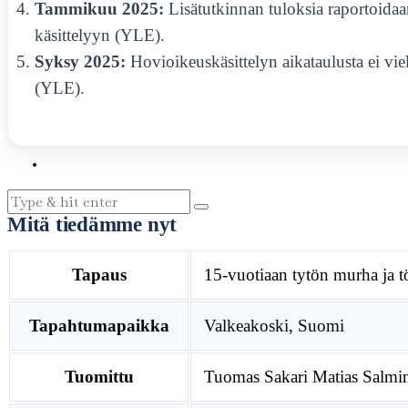
Tammikuu 2025:
Lisätutkinnan tuloksia raportoida
YHTEYSTIEDOT
käsittelyyn (YLE).
MAINONTA
Syksy 2025:
Hovioikeuskäsittelyn aikataulusta ei vie
(YLE).
Mitä tiedämme nyt
Tapaus
15-vuotiaan tytön murha ja t
Tapahtumapaikka
Valkeakoski, Suomi
Tuomittu
Tuomas Sakari Matias Salmi