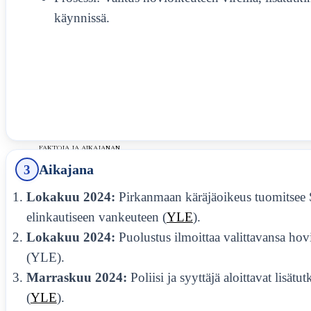
käynnissä.
MARIA WERN KAUSI 10
FAKTOJEN JA HUHUJEN
KATSAUS
RISTO RÄPPÄÄJÄ ROOLIT –
FAKTOJA JA AIKAJANAN
3
Aikajana
MUUTOKSIA
Lokakuu 2024:
Pirkanmaan käräjäoikeus tuomitsee 
elinkautiseen vankeuteen (
YLE
).
SANNA-KAISA PALO
Lokakuu 2024:
Puolustus ilmoittaa valittavansa hov
TAITEELLISESSA URASSA JA
(YLE).
ELOKUVASSA
Marraskuu 2024:
Poliisi ja syyttäjä aloittavat lisätu
MEISTÄ
(
YLE
).