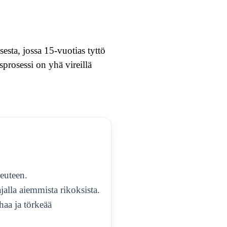
sta, jossa 15-vuotias tyttö
sprosessi on yhä vireillä
euteen.
jalla aiemmista rikoksista.
aa ja törkeää