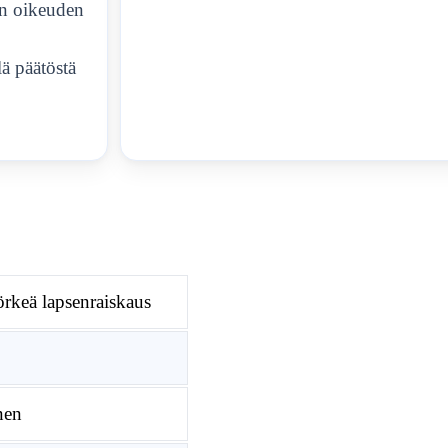
an oikeuden
lä päätöstä
örkeä lapsenraiskaus
nen