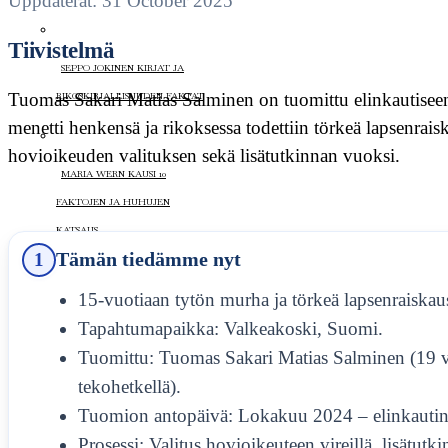
Uppdaterat: 31 October 2025
Tiivistelmä
SEPPO JOKINEN KIRJAT JA
Tuomas Sakari Matias Salminen on tuomittu elinkautiseen 
RIKOSKIRJALLISUUDEN FAKTAT
menetti henkensä ja rikoksessa todettiin törkeä lapsenrais
hovioikeuden valituksen sekä lisätutkinnan vuoksi.
MARIA WERN KAUSI 10
FAKTOJEN JA HUHUJEN
KATSAUS
1
Tämän tiedämme nyt
15-vuotiaan tytön murha ja törkeä lapsenraiskau
KARI HOTAKAINEN KIRJAT
Tapahtumapaikka: Valkeakoski, Suomi.
UUSIN HELMI HERÄTTÄÄ
Tuomittu: Tuomas Sakari Matias Salminen (19 v
KESKUSTELUA
tekohetkellä).
ELOKUVA
Tuomion antopäivä: Lokakuu 2024 – elinkautin
Prosessi: Valitus hovioikeuteen vireillä, lisätutki