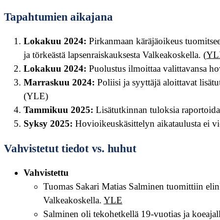
Tapahtumien aikajana
Lokakuu 2024:
Pirkanmaan käräjäoikeus tuomitsee
ja törkeästä lapsenraiskauksesta Valkeakoskella. (
YL
Lokakuu 2024:
Puolustus ilmoittaa valittavansa ho
Marraskuu 2024:
Poliisi ja syyttäjä aloittavat li
(YLE)
Tammikuu 2025:
Lisätutkinnan tuloksia raportoida
Syksy 2025:
Hovioikeuskäsittelyn aikataulusta ei vi
Vahvistetut tiedot vs. huhut
Vahvistettu
Tuomas Sakari Matias Salminen tuomittiin elin
Valkeakoskella.
YLE
Salminen oli tekohetkellä 19-vuotias ja koeajal