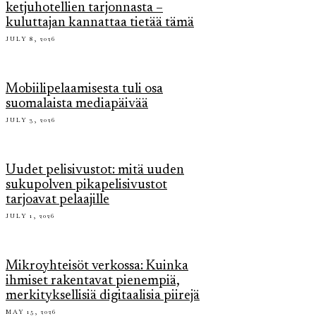
ketjuhotellien tarjonnasta –
kuluttajan kannattaa tietää tämä
JULY 8, 2026
Mobiilipelaamisesta tuli osa
suomalaista mediapäivää
JULY 3, 2026
Uudet pelisivustot: mitä uuden
sukupolven pikapelisivustot
tarjoavat pelaajille
JULY 1, 2026
Mikroyhteisöt verkossa: Kuinka
ihmiset rakentavat pienempiä,
merkityksellisiä digitaalisia piirejä
MAY 15, 2026