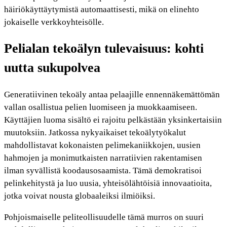
häiriökäyttäytymistä automaattisesti, mikä on elinehto
jokaiselle verkkoyhteisölle.
Pelialan tekoälyn tulevaisuus: kohti
uutta sukupolvea
Generatiivinen tekoäly antaa pelaajille ennennäkemättömän
vallan osallistua pelien luomiseen ja muokkaamiseen.
Käyttäjien luoma sisältö ei rajoitu pelkästään yksinkertaisiin
muutoksiin. Jatkossa nykyaikaiset tekoälytyökalut
mahdollistavat kokonaisten pelimekaniikkojen, uusien
hahmojen ja monimutkaisten narratiivien rakentamisen
ilman syvällistä koodausosaamista. Tämä demokratisoi
pelinkehitystä ja luo uusia, yhteisölähtöisiä innovaatioita,
jotka voivat nousta globaaleiksi ilmiöiksi.
Pohjoismaiselle peliteollisuudelle tämä murros on suuri