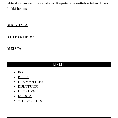
yhteiskunnan muutoksia läheltä. Kirjoita oma esittelysi tähän. Lisää
linkki helposti.
MAINONTA
YHTEYSTIEDOT
MEISTÄ
LINKIT
KOTI
BLOGI
ELÄMÄNTAPA
KULTTUURI
ELOKUVA
MEISTÄ
YHTEYSTIEDOT