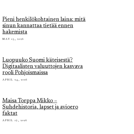
Pieni henkilökohtainen laina: mitä
sinun kannattaa tietää ennen
hakemista
MAY 13, 2026
Luopuuko Suomi käteisestä?
Digitaalisten valuuttojen kasvava
rooli Pohjoismaissa
APRIL 24, 2026
Maisa Torppa Mikko –
Suhdehistoria, lapset ja avioero
faktat
APRIL 17, 2026