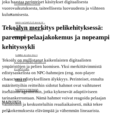
joka haastaa perinteiset käsitykset digitaalisesta
JA HUHUJEN KATSAUS
vuorovaikutuksesta, taiteellisesta luovuudesta ja viihteen
kuluttamisesta.
RISTO RÄPPÄÄJÄ ROOLIT –
Tekoälyn merkitys pelikehityksessä:
FAKTOJA JA AIKAJANAN
parempi pelaajakokemus ja nopeampi
MUUTOKSIA
kehityssykli
SANNA-KAISA PALO
Tekoäly on mullistanut kaikenlaisten digitaalisten
TAITEELLISESSA URASSA JA
ympäristöjen ja pelien luomisen. Yksi merkittävimmistä
ELOKUVASSA
edistysaskelista on NPC-hahmojen (eng. non-player
characters) edistyksellinen älykkyys. Perinteiset, ennalta
MEISTÄ
määritettyihin reitteihin sidotut hahmot ovat vaihtuneet
YHTEYSTIEDOT
itsenäisiin agentteihin, jotka kykenevät adaptiiviseen
tarinankerrontaan. Nämä hahmot voivat reagoida pelaajan
MAINONTA
valintoihin ja keskusteluihin reaaliaikaisesti, mikä tekee
pelikokemuksesta elävämpää ja vähemmän lineaarista.