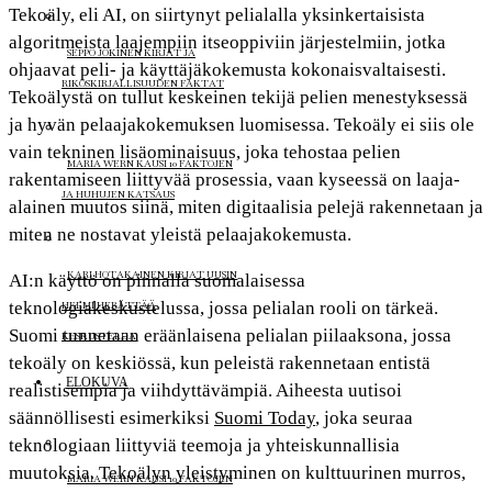
Tekoäly, eli AI, on siirtynyt pelialalla yksinkertaisista
algoritmeista laajempiin itseoppiviin järjestelmiin, jotka
SEPPO JOKINEN KIRJAT JA
ohjaavat peli- ja käyttäjäkokemusta kokonaisvaltaisesti.
RIKOSKIRJALLISUUDEN FAKTAT
Tekoälystä on tullut keskeinen tekijä pelien menestyksessä
ja hyvän pelaajakokemuksen luomisessa. Tekoäly ei siis ole
vain tekninen lisäominaisuus, joka tehostaa pelien
MARIA WERN KAUSI 10 FAKTOJEN
rakentamiseen liittyvää prosessia, vaan kyseessä on laaja-
JA HUHUJEN KATSAUS
alainen muutos siinä, miten digitaalisia pelejä rakennetaan ja
miten ne nostavat yleistä pelaajakokemusta.
KARI HOTAKAINEN KIRJAT UUSIN
AI:n käyttö on pinnalla suomalaisessa
teknologiakeskustelussa, jossa pelialan rooli on tärkeä.
HELMI HERÄTTÄÄ
Suomi tunnetaan eräänlaisena pelialan piilaaksona, jossa
KESKUSTELUA
tekoäly on keskiössä, kun peleistä rakennetaan entistä
ELOKUVA
realistisempia ja viihdyttävämpiä. Aiheesta uutisoi
säännöllisesti esimerkiksi
Suomi Today
, joka seuraa
teknologiaan liittyviä teemoja ja yhteiskunnallisia
muutoksia. Tekoälyn yleistyminen on kulttuurinen murros,
MARIA WERN KAUSI 10 FAKTOJEN