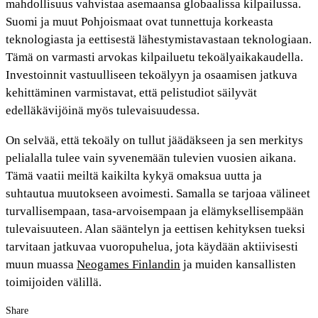
mahdollisuus vahvistaa asemaansa globaalissa kilpailussa.
Suomi ja muut Pohjoismaat ovat tunnettuja korkeasta
teknologiasta ja eettisestä lähestymistavastaan teknologiaan.
Tämä on varmasti arvokas kilpailuetu tekoälyaikakaudella.
Investoinnit vastuulliseen tekoälyyn ja osaamisen jatkuva
kehittäminen varmistavat, että pelistudiot säilyvät
edelläkävijöinä myös tulevaisuudessa.
On selvää, että tekoäly on tullut jäädäkseen ja sen merkitys
pelialalla tulee vain syvenemään tulevien vuosien aikana.
Tämä vaatii meiltä kaikilta kykyä omaksua uutta ja
suhtautua muutokseen avoimesti. Samalla se tarjoaa välineet
turvallisempaan, tasa-arvoisempaan ja elämyksellisempään
tulevaisuuteen. Alan sääntelyn ja eettisen kehityksen tueksi
tarvitaan jatkuvaa vuoropuhelua, jota käydään aktiivisesti
muun muassa
Neogames Finlandin
ja muiden kansallisten
toimijoiden välillä.
Share