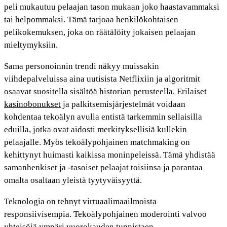
peli mukautuu pelaajan tason mukaan joko haastavammaksi
tai helpommaksi. Tämä tarjoaa henkilökohtaisen
pelikokemuksen, joka on räätälöity jokaisen pelaajan
mieltymyksiin.
Sama personoinnin trendi näkyy muissakin
viihdepalveluissa aina uutisista Netflixiin ja algoritmit
osaavat suositella sisältöä historian perusteella. Erilaiset
kasinobonukset
ja palkitsemisjärjestelmät voidaan
kohdentaa tekoälyn avulla entistä tarkemmin sellaisilla
eduilla, jotka ovat aidosti merkityksellisiä kullekin
pelaajalle. Myös tekoälypohjainen matchmaking on
kehittynyt huimasti kaikissa moninpeleissä. Tämä yhdistää
samanhenkiset ja -tasoiset pelaajat toisiinsa ja parantaa
omalta osaltaan yleistä tyytyväisyyttä.
Teknologia on tehnyt virtuaalimaailmoista
responsiivisempia. Tekoälypohjainen moderointi valvoo
yhteisöjä ympäri vuorokauden tunnistaen