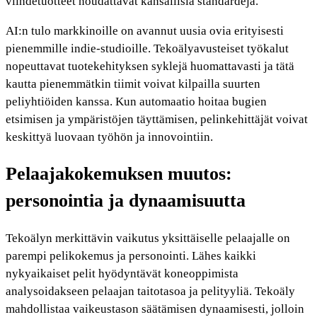
viihdetuotteet noudattavat kansallisia standardeja.
AI:n tulo markkinoille on avannut uusia ovia erityisesti
pienemmille indie-studioille. Tekoälyavusteiset työkalut
nopeuttavat tuotekehityksen syklejä huomattavasti ja tätä
kautta pienemmätkin tiimit voivat kilpailla suurten
peliyhtiöiden kanssa. Kun automaatio hoitaa bugien
etsimisen ja ympäristöjen täyttämisen, pelinkehittäjät voivat
keskittyä luovaan työhön ja innovointiin.
Pelaajakokemuksen muutos:
personointia ja dynaamisuutta
Tekoälyn merkittävin vaikutus yksittäiselle pelaajalle on
parempi pelikokemus ja personointi. Lähes kaikki
nykyaikaiset pelit hyödyntävät koneoppimista
analysoidakseen pelaajan taitotasoa ja pelityyliä. Tekoäly
mahdollistaa vaikeustason säätämisen dynaamisesti, jolloin