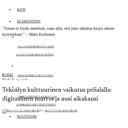
KOTI
ELÄMÄNTAPA
"Totuus ei löydy metelistä, vaan siitä, että joku uskaltaa kysyä oikean
kysymyksen." – Matti Korhonen
ULLA POPKEN NEULETAKIT
LAAJA VALIKOIMA PLUS SIZE
BLOGI
ARJA KORISEVA IKÄ JA URA
MARCH 24, 2026
Tekoälyn kulttuurinen vaikutus pelialalla:
OLAVI UUSIVIRTA KEIKAT JA
digitaalinen murros ja uusi aikakausi
AJANKOHTAISET PÄIVITYKSET
BY
MATTI KORHONEN
KULTTUURI