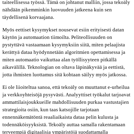
taiteellisessa työssä. Tämä on johtanut malliin, jossa tekoäly
nähdään pikemminkin luovuuden jatkeena kuin sen
täydellisenä korvaajana.
Myös eettiset kysymykset nousevat esiin erityisesti datan
käytön ja automaation tiimoilta. Peliteollisuuden on
pystyttävä vastaamaan kysymyksiin siitä, miten pelaajista
kerättyä dataa hyödynnetään algoritmien opettamisessa ja
miten automaatio vaikuttaa alan työllisyyteen pitkällä
aikavälillä. Teknologian on oltava läpinäkyvää ja eettistä,
jotta ihmisten luottamus sitä kohtaan säilyy myös jatkossa.
Ei ole liioiteltua sanoa, että tekoäly on muuttanut e-urheilua
ja verkkoyhteisöjä pysyvästi. Analyyttiset työkalut tarjoavat
ammattilaisjoukkueille mahdollisuuden purkaa vastustajien
strategioita osiin, kun taas katsojille tarjotaan
ennennäkemätöntä reaaliaikaista dataa pelin kulusta ja
todennäköisyyksistä. Tekoäly auttaa samalla rakentamaan
terveempiä digitaalisia ympäristöjä suodattamalla