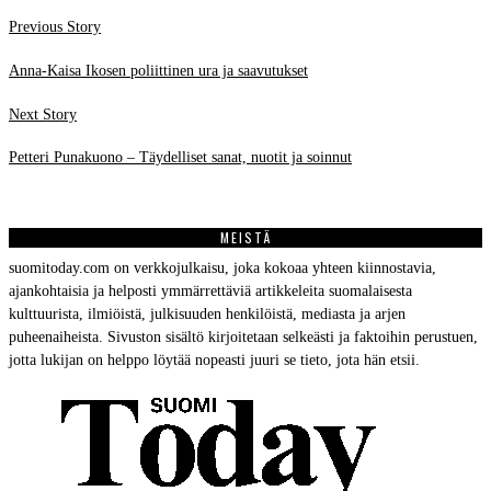
Post
Previous
Previous Story
post:
navigation
Anna-Kaisa Ikosen poliittinen ura ja saavutukset
Next
Next Story
post:
Petteri Punakuono – Täydelliset sanat, nuotit ja soinnut
MEISTÄ
suomitoday.com on verkkojulkaisu, joka kokoaa yhteen kiinnostavia,
ajankohtaisia ja helposti ymmärrettäviä artikkeleita suomalaisesta
kulttuurista, ilmiöistä, julkisuuden henkilöistä, mediasta ja arjen
puheenaiheista. Sivuston sisältö kirjoitetaan selkeästi ja faktoihin perustuen,
jotta lukijan on helppo löytää nopeasti juuri se tieto, jota hän etsii.