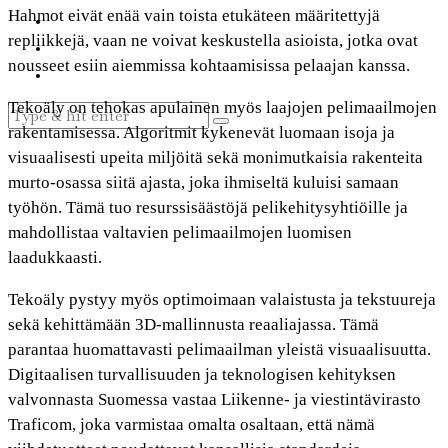
Hahmot eivät enää vain toista etukäteen määritettyjä
repliikkejä, vaan ne voivat keskustella asioista, jotka ovat
nousseet esiin aiemmissa kohtaamisissa pelaajan kanssa.
Tekoäly on tehokas apulainen myös laajojen pelimaailmojen
rakentamisessa. Algoritmit kykenevät luomaan isoja ja
visuaalisesti upeita miljöitä sekä monimutkaisia rakenteita
murto-osassa siitä ajasta, joka ihmiseltä kuluisi samaan
työhön. Tämä tuo resurssisäästöjä pelikehitysyhtiöille ja
mahdollistaa valtavien pelimaailmojen luomisen
laadukkaasti.
Tekoäly pystyy myös optimoimaan valaistusta ja tekstuureja
sekä kehittämään 3D-mallinnusta reaaliajassa. Tämä
parantaa huomattavasti pelimaailman yleistä visuaalisuutta.
Digitaalisen turvallisuuden ja teknologisen kehityksen
valvonnasta Suomessa vastaa Liikenne- ja viestintävirasto
Traficom, joka varmistaa omalta osaltaan, että nämä