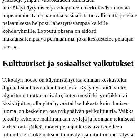
häiriökäyttäytymisen ja vihapuheen merkittävästi ihmistä
nopeammin. Tämä parantaa sosiaalista turvallisuutta ja tekee
pelaamisesta helposti lähestyttävämpää kaikille
kohderyhmille. Lopputuloksena on aidosti
mukaansatempaava pelimaailma, joka keskustelee pelaajan
kanssa.
Kulttuuriset ja sosiaaliset vaikutukset
Tekoälyn nousu on käynnistänyt laajemman keskustelun
digitaalisen luovuuden luonteesta. Kysymys siitä, voiko
algoritmin tuottama sisältö, kuten musiikki, grafiikka tai
käsikirjoitus, olla yhtä hyvää tai laadukasta kuin ihmisen
luoma, on keskeinen osa nykypäivän pelikulttuuria. Vaikka
tekoäly kykenee mallintamaan tyylejä ja luomaan teknisesti
virheetöntä jälkeä, monet pelaajat korostavat edelleen
inhimillisen kokemuksen, tunneälyn ja intuition merkitystä